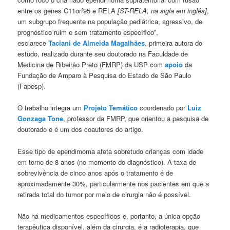
entre os genes C11orf95 e RELA
[ST-RELA, na sigla em inglês]
,
um subgrupo frequente na população pediátrica, agressivo, de
prognóstico ruim e sem tratamento específico”,
esclarece
Taciani de Almeida Magalhães
, primeira autora do
estudo, realizado durante seu doutorado na Faculdade de
Medicina de Ribeirão Preto (FMRP) da USP com
apoio
da
Fundação de Amparo à Pesquisa do Estado de São Paulo
(Fapesp).
O trabalho integra um
Projeto Temático
coordenado por
Luiz
Gonzaga Tone
, professor da FMRP, que orientou a pesquisa de
doutorado e é um dos coautores do artigo.
Esse tipo de ependimoma afeta sobretudo crianças com idade
em torno de 8 anos (no momento do diagnóstico). A taxa de
sobrevivência de cinco anos após o tratamento é de
aproximadamente 30%, particularmente nos pacientes em que a
retirada total do tumor por meio de cirurgia não é possível.
Não há medicamentos específicos e, portanto, a única opção
terapêutica disponível, além da cirurgia, é a radioterapia, que