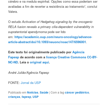
cérebro e na medula espinhal. Opções como essa poderiam ser
avaliadas a fim de reverter a resistência ao tratamento”, conclui
Valera.
O estudo
Activation of Hedgehog signaling by the oncogenic
RELA fusion reveals a primary cilia-dependent vulnerability in
supratentorial ependymoma
pode ser lido
em:
https://academic.oup.com/neuro-oncology/advance-
article-abstract/doi/10.1093/neuonc/noac147/6596001
.
Este texto foi originalmente publicado por
Agência
Fapesp
de acordo com a
licença Creative Commons CC-BY-
NC-ND
. Leia o
original aqui
.
André Julião/Agência Fapesp
FONTE:
Jornal da USP
Publicado em
Notícias
,
Saúde
|
Com a tag
câncer pediátrico
,
crianças
,
fapesp
,
USP