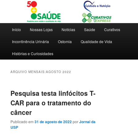
Dicas e novidades para saúde e qualidade de vida
Blog 50+ Saúde | Cuidado e
Menu
Início
Nossas Lojas
Notícias
Saúde
Curativos
principal
Nutrição | Curativos Express
Incontinência Urinária
Ostomia
Qualidade de Vida
Histórias e Curiosidades
ARQUIVO MENSAIS:
AGOSTO 2022
Pesquisa testa linfócitos T-
CAR para o tratamento do
câncer
Publicado em
31 de agosto de 2022
por
Jornal da
USP