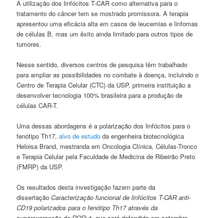
A utilização dos linfócitos T-CAR como alternativa para o
tratamento do câncer tem se mostrado promissora. A terapia
apresentou uma eficácia alta em casos de leucemias e linfomas
de células B, mas um êxito ainda limitado para outros tipos de
tumores.
Nesse sentido, diversos centros de pesquisa têm trabalhado
para ampliar as possibilidades no combate à doença, incluindo o
Centro de Terapia Celular (CTC) da USP, primeira instituição a
desenvolver tecnologia 100% brasileira para a produção de
células CAR-T.
Uma dessas abordagens é a polarização dos linfócitos para o
fenótipo Th17,
alvo de estudo
da engenheira biotecnológica
Heloisa Brand, mestranda em Oncologia Clínica, Células-Tronco
e Terapia Celular pela Faculdade de Medicina de Ribeirão Preto
(FMRP) da USP.
Os resultados desta investigação fazem parte da
dissertação
Caracterização funcional de linfócitos T-CAR anti-
CD19 polarizados para o fenótipo Th17 através da
superexpressão de RORγt,
que será defendida em setembro,