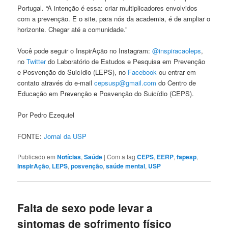
Portugal. “A intenção é essa: criar multiplicadores envolvidos
com a prevenção. E o site, para nós da academia, é de ampliar o
horizonte. Chegar até a comunidade.”
Você pode seguir o InspirAção no Instagram:
@inspiracaoleps
,
no
Twitter
do Laboratório de Estudos e Pesquisa em Prevenção
e Posvenção do Suicídio (LEPS), no
Facebook
ou entrar em
contato através do e-mail
cepsusp@gmail.com
do Centro de
Educação em Prevenção e Posvenção do Suicídio (CEPS).
Por Pedro Ezequiel
FONTE:
Jornal da USP
Publicado em
Notícias
,
Saúde
|
Com a tag
CEPS
,
EERP
,
fapesp
,
InspirAção
,
LEPS
,
posvenção
,
saúde mental
,
USP
Falta de sexo pode levar a
sintomas de sofrimento físico