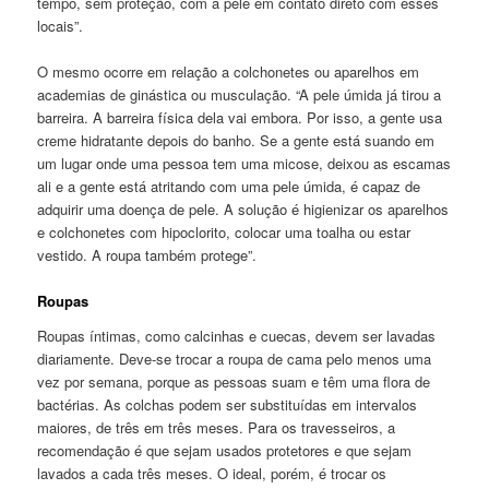
tempo, sem proteção, com a pele em contato direto com esses
locais”.
O mesmo ocorre em relação a colchonetes ou aparelhos em
academias de ginástica ou musculação. “A pele úmida já tirou a
barreira. A barreira física dela vai embora. Por isso, a gente usa
creme hidratante depois do banho. Se a gente está suando em
um lugar onde uma pessoa tem uma micose, deixou as escamas
ali e a gente está atritando com uma pele úmida, é capaz de
adquirir uma doença de pele. A solução é higienizar os aparelhos
e colchonetes com hipoclorito, colocar uma toalha ou estar
vestido. A roupa também protege”.
Roupas
Roupas íntimas, como calcinhas e cuecas, devem ser lavadas
diariamente. Deve-se trocar a roupa de cama pelo menos uma
vez por semana, porque as pessoas suam e têm uma flora de
bactérias. As colchas podem ser substituídas em intervalos
maiores, de três em três meses. Para os travesseiros, a
recomendação é que sejam usados protetores e que sejam
lavados a cada três meses. O ideal, porém, é trocar os