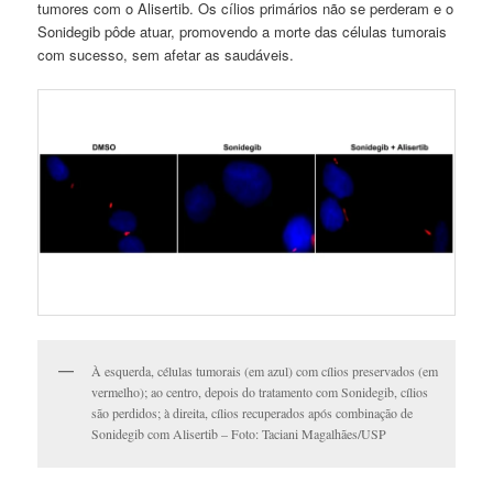
tumores com o Alisertib. Os cílios primários não se perderam e o
Sonidegib pôde atuar, promovendo a morte das células tumorais
com sucesso, sem afetar as saudáveis.
À esquerda, células tumorais (em azul) com cílios preservados (em
vermelho); ao centro, depois do tratamento com Sonidegib, cílios
são perdidos; à direita, cílios recuperados após combinação de
Sonidegib com Alisertib – Foto: Taciani Magalhães/USP