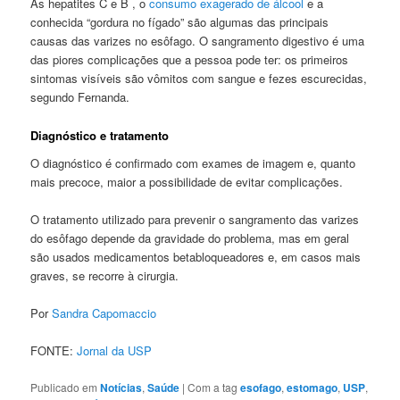
As hepatites C e B , o
consumo exagerado de álcool
e a
conhecida “gordura no fígado” são algumas das principais
causas das varizes no esôfago. O sangramento digestivo é uma
das piores complicações que a pessoa pode ter: os primeiros
sintomas visíveis são vômitos com sangue e fezes escurecidas,
segundo Fernanda.
Diagnóstico e tratamento
O diagnóstico é confirmado com exames de imagem e, quanto
mais precoce, maior a possibilidade de evitar complicações.
O tratamento utilizado para prevenir o sangramento das varizes
do esôfago depende da gravidade do problema, mas em geral
são usados medicamentos betabloqueadores e, em casos mais
graves, se recorre à cirurgia.
Por
Sandra Capomaccio
FONTE:
Jornal da USP
Publicado em
Notícias
,
Saúde
|
Com a tag
esofago
,
estomago
,
USP
,