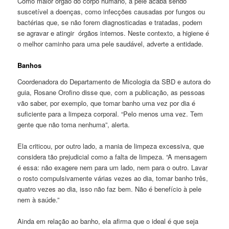
Como maior órgão do corpo humano, a pele acaba sendo
suscetível a doenças, como infecções causadas por fungos ou
bactérias que, se não forem diagnosticadas e tratadas, podem
se agravar e atingir órgãos internos. Neste contexto, a higiene é
o melhor caminho para uma pele saudável, adverte a entidade.
Banhos
Coordenadora do Departamento de Micologia da SBD e autora do
guia, Rosane Orofino disse que, com a publicação, as pessoas
vão saber, por exemplo, que tomar banho uma vez por dia é
suficiente para a limpeza corporal. “Pelo menos uma vez. Tem
gente que não toma nenhuma”, alerta.
Ela criticou, por outro lado, a mania de limpeza excessiva, que
considera tão prejudicial como a falta de limpeza. “A mensagem
é essa: não exagere nem para um lado, nem para o outro. Lavar
o rosto compulsivamente várias vezes ao dia, tomar banho três,
quatro vezes ao dia, isso não faz bem. Não é benefício à pele
nem à saúde.”
Ainda em relação ao banho, ela afirma que o ideal é que seja