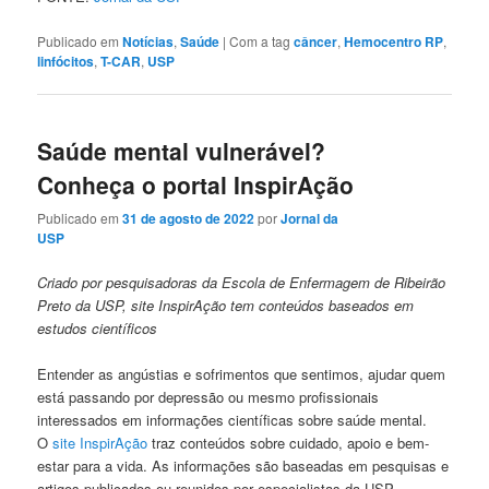
Publicado em
Notícias
,
Saúde
|
Com a tag
câncer
,
Hemocentro RP
,
linfócitos
,
T-CAR
,
USP
Saúde mental vulnerável?
Conheça o portal InspirAção
Publicado em
31 de agosto de 2022
por
Jornal da
USP
Criado por pesquisadoras da Escola de Enfermagem de Ribeirão
Preto da USP, site InspirAção tem conteúdos baseados em
estudos científicos
E
ntender as angústias e sofrimentos que sentimos, ajudar quem
está passando por depressão ou mesmo profissionais
interessados em informações científicas sobre saúde mental.
O
site InspirAção
traz conteúdos sobre cuidado, apoio e bem-
estar para a vida. As informações são baseadas em pesquisas e
artigos publicados ou reunidos por especialistas da USP.