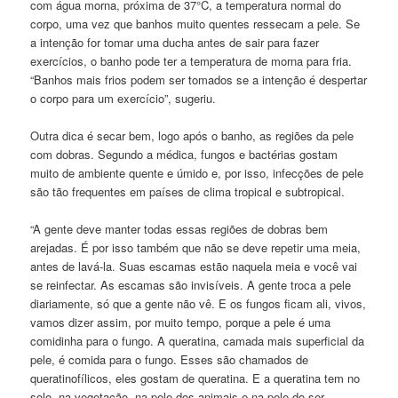
com água morna, próxima de 37°C, a temperatura normal do
corpo, uma vez que banhos muito quentes ressecam a pele. Se
a intenção for tomar uma ducha antes de sair para fazer
exercícios, o banho pode ter a temperatura de morna para fria.
“Banhos mais frios podem ser tomados se a intenção é despertar
o corpo para um exercício”, sugeriu.
Outra dica é secar bem, logo após o banho, as regiões da pele
com dobras. Segundo a médica, fungos e bactérias gostam
muito de ambiente quente e úmido e, por isso, infecções de pele
são tão frequentes em países de clima tropical e subtropical.
“A gente deve manter todas essas regiões de dobras bem
arejadas. É por isso também que não se deve repetir uma meia,
antes de lavá-la. Suas escamas estão naquela meia e você vai
se reinfectar. As escamas são invisíveis. A gente troca a pele
diariamente, só que a gente não vê. E os fungos ficam ali, vivos,
vamos dizer assim, por muito tempo, porque a pele é uma
comidinha para o fungo. A queratina, camada mais superficial da
pele, é comida para o fungo. Esses são chamados de
queratinofílicos, eles gostam de queratina. E a queratina tem no
solo, na vegetação, na pele dos animais e na pele do ser