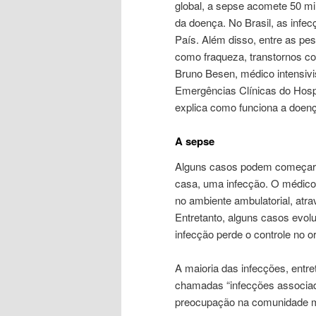
global, a sepse acomete 50 m
da doença. No Brasil, as infec
País.
Além disso, entre as p
como fraqueza, transtornos co
Bruno Besen, médico intensivi
Emergências Clínicas do Hospi
explica como funciona a doen
A sepse
Alguns casos podem começar 
casa, uma infecção. O médico 
no ambiente ambulatorial, atra
Entretanto, alguns casos evol
infecção perde o controle no 
A maioria das infecções, entret
chamadas “infecções associad
preocupação na comunidade mé