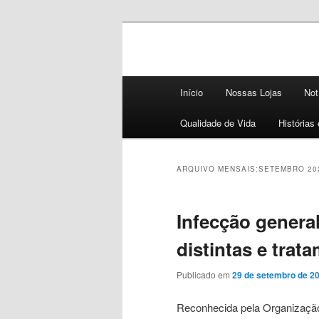
Dicas e novidades para saúde e
Blog 50+ Saúd
Menu
Curativos Ex
Início
Nossas Lojas
Not
principal
Qualidade de Vida
Histórias
ARQUIVO MENSAIS:
SETEMBRO 20
Infecção genera
distintas e tra
Publicado em
29 de setembro de 2
Reconhecida pela Organizaçã