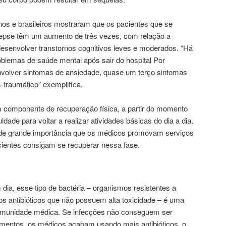
os e brasileiros mostraram que os pacientes que se
epse têm um aumento de três vezes, com relação a
esenvolver transtornos cognitivos leves e moderados. “Há
blemas de saúde mental após sair do hospital Por
volver sintomas de ansiedade, quase um terço sintomas
-traumático” exemplifica.
 componente de recuperação física, a partir do momento
dade para voltar a realizar atividades básicas do dia a dia.
 de grande importância que os médicos promovam serviços
acientes consigam se recuperar nessa fase.
dia, esse tipo de bactéria – organismos resistentes a
 os antibióticos que não possuem alta toxicidade – é uma
omunidade médica. Se infecções não conseguem ser
tamentos, os médicos acabam usando mais antibióticos, o