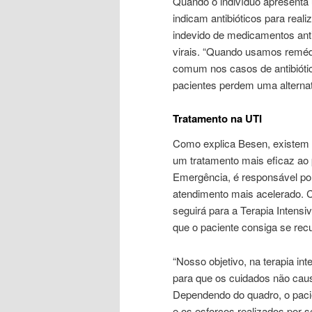
Quando o indivíduo apresenta 
indicam antibióticos para real
indevido de medicamentos ant
virais. “Quando usamos reméd
comum nos casos de antibiótic
pacientes perdem uma alternat
Tratamento na UTI
Como explica Besen, existem
um tratamento mais eficaz ao 
Emergência, é responsável por 
atendimento mais acelerado. C
seguirá para a Terapia Intens
que o paciente consiga se recu
“Nosso objetivo, na terapia in
para que os cuidados não cau
Dependendo do quadro, o pacie
e os esforços realizados por 