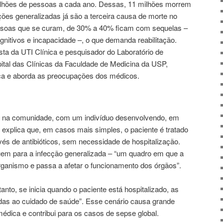
ilhões de pessoas a cada ano. Dessas, 11 milhões morrem
ções generalizadas já são a terceira causa de morte no
essoas que se curam, de 30% a 40% ficam com sequelas –
gnitivos e incapacidade –, o que demanda reabilitação.
sta da UTI Clínica e pesquisador do Laboratório de
tal das Clínicas da Faculdade de Medicina da USP,
ça e aborda as preocupações dos médicos.
na comunidade, com um indivíduo desenvolvendo, em
explica que, em casos mais simples, o paciente é tratado
vés de antibióticos, sem necessidade de hospitalização.
uem para a infecção generalizada – “um quadro em que a
organismo e passa a afetar o funcionamento dos órgãos”.
anto, se inicia quando o paciente está hospitalizado, as
as ao cuidado de saúde”. Esse cenário causa grande
dica e contribui para os casos de sepse global.