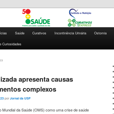
 qualidade de vida
e | Cuidado e Nutrição |
press
ícias
Saúde
Curativos
Incontinência Urinária
Ostomia
 e Curiosidades
23
lizada apresenta causas
tamentos complexos
023
por
Jornal da USP
o Mundial da Saúde (OMS) como uma crise de saúde