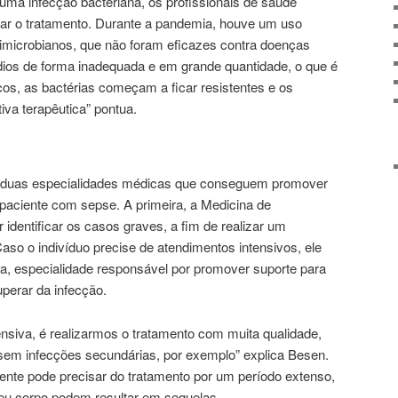
uma infecção bacteriana, os profissionais de saúde
izar o tratamento. Durante a pandemia, houve um uso
imicrobianos, que não foram eficazes contra doenças
ios de forma inadequada e em grande quantidade, o que é
os, as bactérias começam a ficar resistentes e os
iva terapêutica” pontua.
 duas especialidades médicas que conseguem promover
paciente com sepse. A primeira, a Medicina de
identificar os casos graves, a fim de realizar um
aso o indivíduo precise de atendimentos intensivos, ele
iva, especialidade responsável por promover suporte para
perar da infecção.
tensiva, é realizarmos o tratamento com muita qualidade,
sem infecções secundárias, por exemplo” explica Besen.
nte pode precisar do tratamento por um período extenso,
seu corpo podem resultar em sequelas.