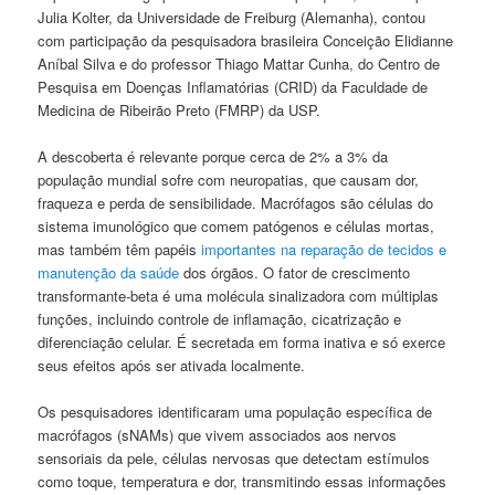
Julia Kolter, da Universidade de Freiburg (Alemanha), contou
com participação da pesquisadora brasileira Conceição Elidianne
Aníbal Silva e do professor Thiago Mattar Cunha, do Centro de
Pesquisa em Doenças Inflamatórias (CRID) da Faculdade de
Medicina de Ribeirão Preto (FMRP) da USP.
A descoberta é relevante porque cerca de 2% a 3% da
população mundial sofre com neuropatias, que causam dor,
fraqueza e perda de sensibilidade. Macrófagos são células do
sistema imunológico que comem patógenos e células mortas,
mas também têm papéis
importantes na reparação de tecidos e
manutenção da saúde
dos órgãos. O fator de crescimento
transformante-beta é uma molécula sinalizadora com múltiplas
funções, incluindo controle de inflamação, cicatrização e
diferenciação celular. É secretada em forma inativa e só exerce
seus efeitos após ser ativada localmente.
Os pesquisadores identificaram uma população específica de
macrófagos (sNAMs) que vivem associados aos nervos
sensoriais da pele, células nervosas que detectam estímulos
como toque, temperatura e dor, transmitindo essas informações