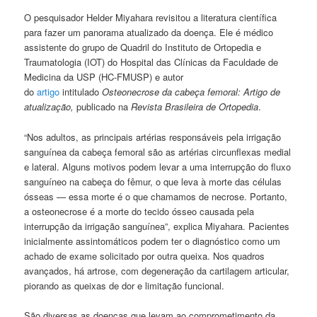
O pesquisador Helder Miyahara revisitou a literatura científica
para fazer um panorama atualizado da doença. Ele é médico
assistente do grupo de Quadril do Instituto de Ortopedia e
Traumatologia (IOT) do Hospital das Clínicas da Faculdade de
Medicina da USP (HC-FMUSP) e autor
do
artigo
intitulado
Osteonecrose da cabeça femoral: Artigo de
atualização,
publicado na
Revista Brasileira de Ortopedia
.
“Nos adultos, as principais artérias responsáveis pela irrigação
sanguínea da cabeça femoral são as artérias circunflexas medial
e lateral. Alguns motivos podem levar a uma interrupção do fluxo
sanguíneo na cabeça do fêmur, o que leva à morte das células
ósseas — essa morte é o que chamamos de necrose. Portanto,
a osteonecrose é a morte do tecido ósseo causada pela
interrupção da irrigação sanguínea”, explica Miyahara. Pacientes
inicialmente assintomáticos podem ter o diagnóstico como um
achado de exame solicitado por outra queixa. Nos quadros
avançados, há artrose, com degeneração da cartilagem articular,
piorando as queixas de dor e limitação funcional.
São diversas as doenças que levam ao comprometimento da