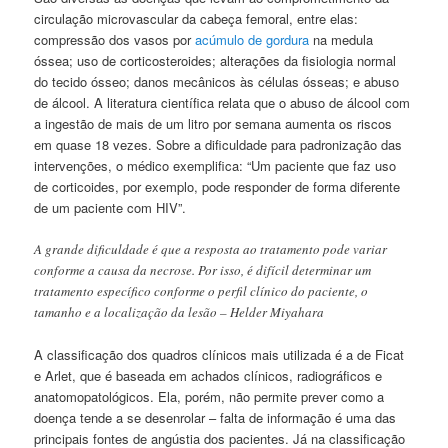
circulação microvascular da cabeça femoral, entre elas:
compressão dos vasos por
acúmulo de gordura
na medula
óssea; uso de corticosteroides; alterações da fisiologia normal
do tecido ósseo; danos mecânicos às células ósseas; e abuso
de álcool. A literatura científica relata que o abuso de álcool com
a ingestão de mais de um litro por semana aumenta os riscos
em quase 18 vezes. Sobre a dificuldade para padronização das
intervenções, o médico exemplifica: “Um paciente que faz uso
de corticoides, por exemplo, pode responder de forma diferente
de um paciente com HIV”.
A grande dificuldade é que a resposta ao tratamento pode variar
conforme a causa da necrose. Por isso, é difícil determinar um
tratamento específico conforme o perfil clínico do paciente, o
tamanho e a localização da lesão – Helder Miyahara
A classificação dos quadros clínicos mais utilizada é a de Ficat
e Arlet, que é baseada em achados clínicos, radiográficos e
anatomopatológicos. Ela, porém, não permite prever como a
doença tende a se desenrolar – falta de informação é uma das
principais fontes de angústia dos pacientes. Já na classificação