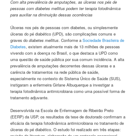
Com alta prevalência de amputações, as úlceras nos pés de
pessoas com diabetes mellitus podem ter terapia fotodinâmica
para auxiliar na diminuição dessas ocorrências
Úlceras nos pés de pessoas com diabetes, ou simplesmente
úlceras do pé diabético (UPD), são complicações comuns e
graves do
diabetes mellitus
. Conforme a
Sociedade Brasileira de
Diabetes
, existem atualmente mais de 13 milhões de pessoas
vivendo com a doença no Brasil, o que destaca a UPD como
uma questão de saúde pública por sua comum incidência. A alta
prevalência de amputações decorrentes dessas úlceras e a
carência de tratamentos na rede pública de saúde,
especialmente no contexto do Sistema Único de Saúde (SUS),
instigaram a enfermeira Girlane Albuquerque a investigar a
terapia fotodinâmica antimicrobiana como uma possível forma de
tratamento adjuvante.
Desenvolvida na Escola de Enfermagem de Ribeirão Preto
(EERP) da USP, os resultados da tese de doutorado confirmam a
eficácia da terapia fotodinâmica antimicrobiana no tratamento de
úlceras do pé diabético. O estudo foi realizado em três etapas:
revisão da literatura, elaboração de um protocolo operacional