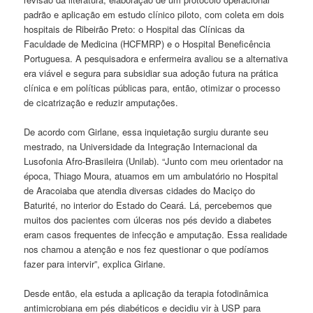
padrão e aplicação em estudo clínico piloto, com coleta em dois
hospitais de Ribeirão Preto: o Hospital das Clínicas da
Faculdade de Medicina (HCFMRP) e o Hospital Beneficência
Portuguesa. A pesquisadora e enfermeira avaliou se a alternativa
era viável e segura para subsidiar sua adoção futura na prática
clínica e em políticas públicas para, então, otimizar o processo
de cicatrização e reduzir amputações.
De acordo com Girlane, essa inquietação surgiu durante seu
mestrado, na Universidade da Integração Internacional da
Lusofonia Afro-Brasileira (Unilab). “Junto com meu orientador na
época, Thiago Moura, atuamos em um ambulatório no Hospital
de Aracoiaba que atendia diversas cidades do Maciço do
Baturité, no interior do Estado do Ceará. Lá, percebemos que
muitos dos pacientes com úlceras nos pés devido a diabetes
eram casos frequentes de infecção e amputação. Essa realidade
nos chamou a atenção e nos fez questionar o que podíamos
fazer para intervir”, explica Girlane.
Desde então, ela estuda a aplicação da terapia fotodinâmica
antimicrobiana em pés diabéticos e decidiu vir à USP para