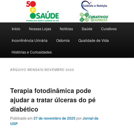
Dicas e novidades para saúde e qualidade de vida
Blog 50+ Saúde | Cuidado e
Menu
Início
Nossas Lojas
Notícias
Saúde
Curativos
principal
Nutrição | Curativos Express
Incontinência Urinária
Ostomia
Qualidade de Vida
Histórias e Curiosidades
ARQUIVO MENSAIS:
NOVEMBRO 2025
Terapia fotodinâmica pode
ajudar a tratar úlceras do pé
diabético
Publicado em
27 de novembro de 2025
por
Jornal da
USP