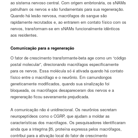
ao sistema nervoso central. Com origem embrionária, os sNAMs
patrulham os nervos e são fundamentais para sua regeneração.
Quando há lesão nervosa, macrófagos do sangue são
rapidamente recrutados e, ao entrarem em contato físico com os
nervos, transformam-se em sNAMs funcionalmente idênticos
aos residentes.
Comunicação para a regeneração
O fator de crescimento transformante-beta age como um “código
postal molecular”, direcionando macrófagos especificamente
para os nervos. Essa molécula só é ativada quando há contato
físico entre o macrófago e o neurônio. Em camundongos
geneticamente modificados, quando sua sinalização foi
bloqueada, os macrófagos desapareceram dos nervos e a
regeneração ficou severamente prejudicada.
A comunicação não é unidirecional. Os neurônios secretam
neuropeptídeos como o CGRP, que ajudam a moldar as
características dos macrófagos. Os pesquisadores identificaram
ainda que a integrina β5, proteína expressa pelos macrófagos,
contribui para a ativação local do fator de crescimento