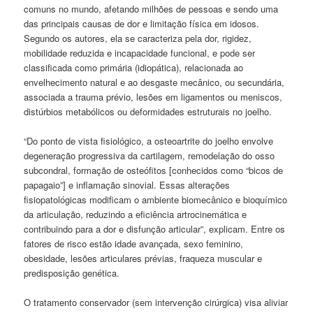
comuns no mundo, afetando milhões de pessoas e sendo uma
das principais causas de dor e limitação física em idosos.
Segundo os autores, ela se caracteriza pela dor, rigidez,
mobilidade reduzida e incapacidade funcional, e pode ser
classificada como primária (idiopática), relacionada ao
envelhecimento natural e ao desgaste mecânico, ou secundária,
associada a trauma prévio, lesões em ligamentos ou meniscos,
distúrbios metabólicos ou deformidades estruturais no joelho.
“Do ponto de vista fisiológico, a osteoartrite do joelho envolve
degeneração progressiva da cartilagem, remodelação do osso
subcondral, formação de osteófitos [conhecidos como “bicos de
papagaio”] e inflamação sinovial. Essas alterações
fisiopatológicas modificam o ambiente biomecânico e bioquímico
da articulação, reduzindo a eficiência artrocinemática e
contribuindo para a dor e disfunção articular”, explicam. Entre os
fatores de risco estão idade avançada, sexo feminino,
obesidade, lesões articulares prévias, fraqueza muscular e
predisposição genética.
O tratamento conservador (sem intervenção cirúrgica) visa aliviar