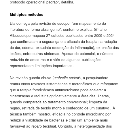
protocolo operacional padrão”, detalha.
Múltiplos métodos
Ela começa pela revisão de escopo, “um mapeamento da
literatura de forma abrangente”, conforme explica. Girlaine
Albuquerque mapeou 27 estudos publicados entre 2009 e 2024
que confirmaram a segurança e a eficácia da terapia na redução
de dor, edema, exsudato (secreção da inflamação), extensão das
lesões, entre outros sintomas. Apesar do potencial, o número
reduzido de amostras e o viés de algumas publicações
representaram limitações importantes.
Na revisão guarda-chuva (
umbrella review
), a pesquisadora
reuniu cinco revisões sistemáticas e metanálises que reforçaram
que a terapia fotodinâmica antimicrobiana pode acelerar a
cicatrização e reduzir significativamente a área das úlceras,
quando comparada ao tratamento convecional; limpeza da
região, retirada de tecido morto e confecção de um curativo . A
técnica também mostrou eficácia no controle microbiano por
reduzir a viabilidade de bactérias e criar um ambiente mais
favorável ao reparo tecidual. Contudo, a heterogeneidade dos