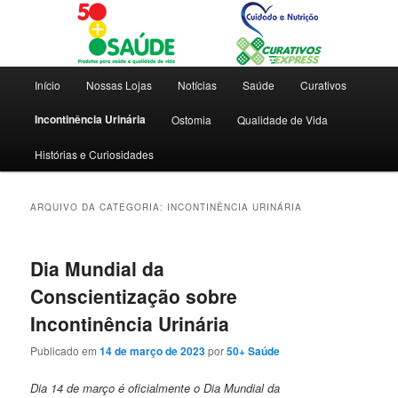
Dicas e novidades para saúde e qualidade de vida
Blog 50+ Saúde | Cuidado e
Menu
Início
Nossas Lojas
Notícias
Saúde
Curativos
principal
Nutrição | Curativos Express
Incontinência Urinária
Ostomia
Qualidade de Vida
Histórias e Curiosidades
ARQUIVO DA CATEGORIA:
INCONTINÊNCIA URINÁRIA
Dia Mundial da
Conscientização sobre
Incontinência Urinária
Publicado em
14 de março de 2023
por
50+ Saúde
Dia 14 de março é oficialmente o Dia Mundial da