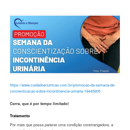
https://www.cuidadoenutricao.com.br/promocao-da-semana-de-
concientizacao-sobre-inciontinencia-urinaria-19445905
Corra, que é por tempo limitado!
Tratamento
Por mais que possa parecer uma condição constrangedora, a