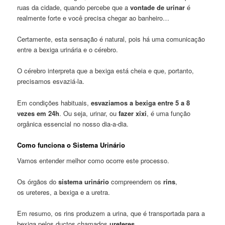
ruas da cidade, quando percebe que a
vontade de urinar
é
realmente forte e você precisa chegar ao banheiro…
Certamente, esta sensação é natural, pois há uma comunicação
entre a bexiga urinária e o cérebro.
O cérebro interpreta que a bexiga está cheia e que, portanto,
precisamos esvaziá-la.
Em condições habituais,
esvaziamos a bexiga entre 5 a 8
vezes em 24h
. Ou seja, urinar, ou
fazer xixi
, é uma função
orgânica essencial no nosso dia-a-dia.
Como funciona o Sistema Urinário
Vamos entender melhor como ocorre este processo.
Os órgãos do
sistema urinário
compreendem os
rins
,
os ureteres, a bexiga e a uretra.
Em resumo, os rins produzem a urina, que é transportada para a
bexiga pelos ductos chamados
ureteres.