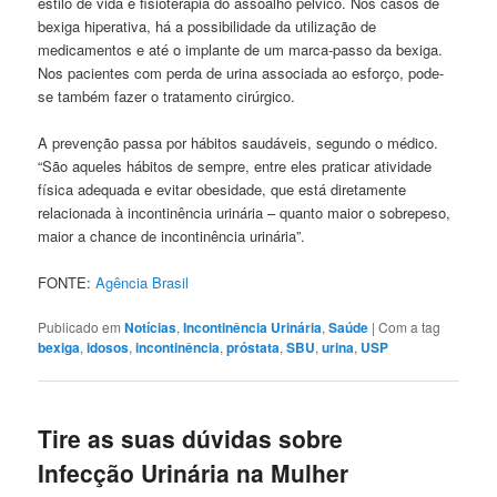
estilo de vida e fisioterapia do assoalho pélvico. Nos casos de
bexiga hiperativa, há a possibilidade da utilização de
medicamentos e até o implante de um marca-passo da bexiga.
Nos pacientes com perda de urina associada ao esforço, pode-
se também fazer o tratamento cirúrgico.
A prevenção passa por hábitos saudáveis, segundo o médico.
“São aqueles hábitos de sempre, entre eles praticar atividade
física adequada e evitar obesidade, que está diretamente
relacionada à incontinência urinária – quanto maior o sobrepeso,
maior a chance de incontinência urinária”.
FONTE:
Agência Brasil
Publicado em
Notícias
,
Incontinência Urinária
,
Saúde
|
Com a tag
bexiga
,
idosos
,
incontinência
,
próstata
,
SBU
,
urina
,
USP
Tire as suas dúvidas sobre
Infecção Urinária na Mulher