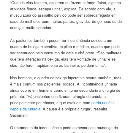
“Quando elas tossem, espirram ou fazem esforço físico, alguma
atividade física, escapa urina”, explica. De acordo com ele, a
musculatura do assoalho pélvico pode ser sobrecarregada em
caso de mulheres com muitos partos, gravidez de gêmeos ou de
crianças muito pesadas.
As pacientes também podem ter incontinência devido a um
quadro de bexiga hiperativa, explica o médico, quadro que pode
ser acentuado pelo consumo de café e chá preto. “São mulheres
que têm alteração na bexiga, elas têm vontade de urinar e se
elas não forem rapidamente ao banheiro, perdem urina”.
Nos homens, o quadro de bexiga hiperativa ocorre também, mas
é mais comum nos pacientes idosos. A incontinência urinária
ainda ocorre em homens como sintoma secundário à cirurgia de
próstata. “Há pacientes que fizeram cirurgia de próstata,
principalmente por câncer, e que evoluem com
perda urinária
depois da cirurgia
. A causa é a própria cirurgia”, ressalta
Sacomani.
O tratamento da incontinência pode começar pela mudança do