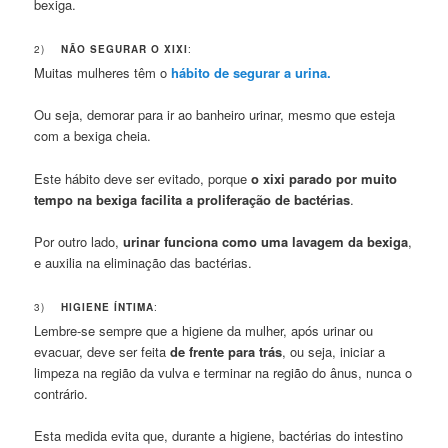
bexiga.
2)
NÃO SEGURAR O XIXI
:
Muitas mulheres têm o
hábito de segurar a urina.
Ou seja, demorar para ir ao banheiro urinar, mesmo que esteja
com a bexiga cheia.
Este hábito deve ser evitado, porque
o xixi parado por muito
tempo na bexiga facilita a proliferação de bactérias
.
Por outro lado,
urinar funciona como uma lavagem da bexiga
,
e auxilia na eliminação das bactérias.
3)
HIGIENE ÍNTIMA
:
Lembre-se sempre que a higiene da mulher, após urinar ou
evacuar, deve ser feita
de frente para trás
, ou seja, iniciar a
limpeza na região da vulva e terminar na região do ânus, nunca o
contrário.
Esta medida evita que, durante a higiene, bactérias do intestino