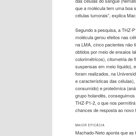
das células do sangue (hemato
que a molécula tem uma boa se
células tumorais”, explica Ma
Segundo a pesquisa, a THZ-P1-
molécula gerou efeitos nas cé
na LMA, cinco pacientes não t
obtidos por meio de ensaios lab
colorimétricos), citometria de 
suspensas em meio líquido), 
foram realizados, na Universi
e características das células)
consumido) e proteômica (aná
grupo holandês, conseguimos 
THZ-P1-2, o que nos permitirá 
chances de resposta ao novo f
MAIOR EFICÁCIA
Machado-Neto aponta que as t