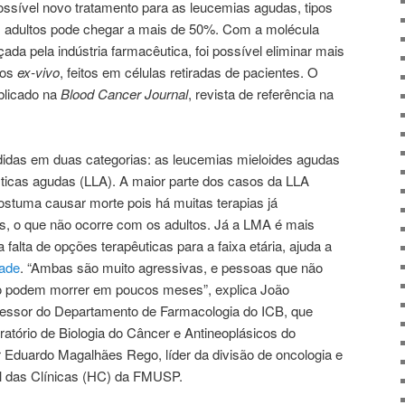
ível novo tratamento para as leucemias agudas, tipos
m adultos pode chegar a mais de 50%. Com a molécula
ada pela indústria farmacêutica, foi possível eliminar mais
ios
ex-vivo
, feitos em células retiradas de pacientes. O
licado na
Blood Cancer Journal
, revista de referência na
didas em duas categorias: as leucemias mieloides agudas
sticas agudas (LLA). A maior parte dos casos da LLA
stuma causar morte pois há muitas terapias já
s, o que não ocorre com os adultos. Já a LMA é mais
falta de opções terapêuticas para a faixa etária, ajuda a
dade
. “Ambas são muito agressivas, e pessoas que não
 podem morrer em poucos meses”, explica João
essor do Departamento de Farmacologia do ICB, que
atório de Biologia do Câncer e Antineoplásicos do
or Eduardo Magalhães Rego, líder da divisão de oncologia e
al das Clínicas (HC) da FMUSP.