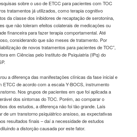
e pesquisas sobre o uso de ETCC para pacientes com TOC
os tratamentos já utilizados, como terapia cognitivo
s da classe dos inibidores de recaptação de serotonina,
tes que não toleram efeitos colaterais de medicações ou
ade financeira para fazer terapia comportamental. Até
so, considerando que são meses de tratamento. Por
viabilização de novos tratamentos para pacientes de TOC”,
tora em Ciências pelo Instituto de Psiquiatria (IPq) do
SP.
ou a diferença das manifestações clínicas da fase inicial e
com ETCC de acordo com a escala Y-BOCS, instrumento
anstorno. Nos grupos de pacientes em que foi aplicada a
derável dos sintomas do TOC. Porém, ao comparar o
os dos estudos, a diferença não foi tão grande. Laís
ar de um transtorno psiquiátrico ansioso, as expectativas
os resultados finais – daí a necessidade de estudos
iluindo a distorção causada por este fator.