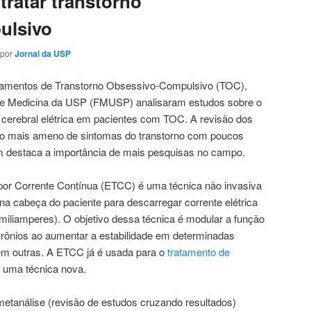
 tratar transtorno
ulsivo
por
Jornal da USP
ratamentos de Transtorno Obsessivo-Compulsivo (TOC),
de Medicina da USP (FMUSP) analisaram estudos sobre o
 cerebral elétrica em pacientes com TOC. A revisão dos
ro mais ameno de sintomas do transtorno com poucos
ém destaca a importância de mais pesquisas no campo.
por Corrente Contínua (ETCC) é uma técnica não invasiva
s na cabeça do paciente para descarregar corrente elétrica
 miliamperes). O objetivo dessa técnica é modular a função
urônios ao aumentar a estabilidade em determinadas
 em outras. A ETCC já é usada para o
tratamento de
é uma técnica nova.
 metanálise (revisão de estudos cruzando resultados)