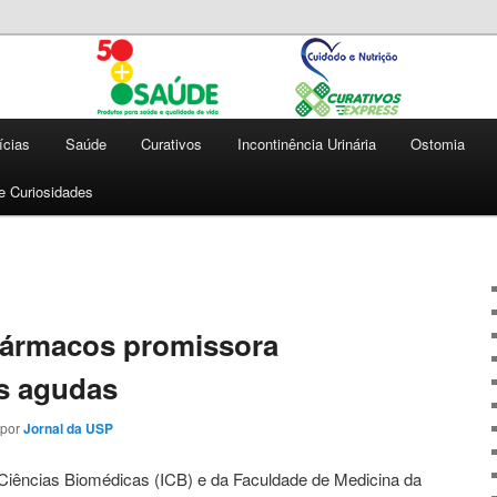
 qualidade de vida
e | Cuidado e Nutrição |
press
ícias
Saúde
Curativos
Incontinência Urinária
Ostomia
 e Curiosidades
fármacos promissora
s agudas
por
Jornal da USP
 Ciências Biomédicas (ICB) e da Faculdade de Medicina da