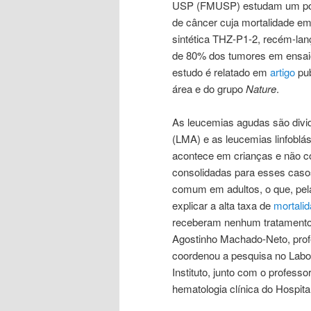
USP (FMUSP) estudam um poss
de câncer cuja mortalidade e
sintética THZ-P1-2, recém-lanç
de 80% dos tumores em ensa
estudo é relatado em
artigo
pub
área e do grupo
Nature
.
As leucemias agudas são divi
(LMA) e as leucemias linfoblá
acontece em crianças e não co
consolidadas para esses caso
comum em adultos, o que, pela 
explicar a alta taxa de
mortali
receberam nenhum tratamento
Agostinho Machado-Neto, prof
coordenou a pesquisa no Labor
Instituto, junto com o profess
hematologia clínica do Hospit