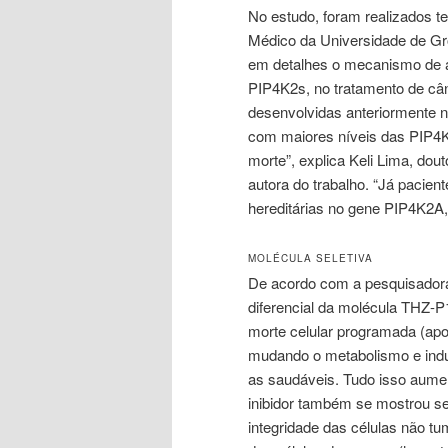
No estudo, foram realizados t
Médico da Universidade de Gr
em detalhes o mecanismo de a
PIP4K2s, no tratamento de câ
desenvolvidas anteriormente n
com maiores níveis das PIP4
morte”, explica Keli Lima, d
autora do trabalho. “Já pacien
hereditárias no gene PIP4K2A
MOLÉCULA SELETIVA
De acordo com a pesquisadora,
diferencial da molécula THZ-P
morte celular programada (apop
mudando o metabolismo e indu
as saudáveis. Tudo isso aume
inibidor também se mostrou se
integridade das células não tu