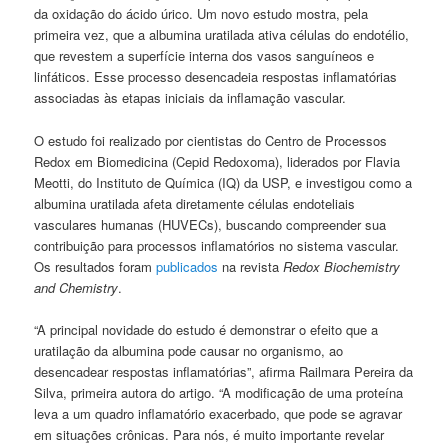
da oxidação do ácido úrico. Um novo estudo mostra, pela
primeira vez, que a albumina uratilada ativa células do endotélio,
que revestem a superfície interna dos vasos sanguíneos e
linfáticos. Esse processo desencadeia respostas inflamatórias
associadas às etapas iniciais da inflamação vascular.
O estudo foi realizado por cientistas do Centro de Processos
Redox em Biomedicina (Cepid Redoxoma), liderados por Flavia
Meotti, do Instituto de Química (IQ) da USP, e investigou como a
albumina uratilada afeta diretamente células endoteliais
vasculares humanas (HUVECs), buscando compreender sua
contribuição para processos inflamatórios no sistema vascular.
Os resultados foram
publicados
na revista
Redox Biochemistry
and Chemistry
.
“A principal novidade do estudo é demonstrar o efeito que a
uratilação da albumina pode causar no organismo, ao
desencadear respostas inflamatórias”, afirma Railmara Pereira da
Silva, primeira autora do artigo. “A modificação de uma proteína
leva a um quadro inflamatório exacerbado, que pode se agravar
em situações crônicas. Para nós, é muito importante revelar