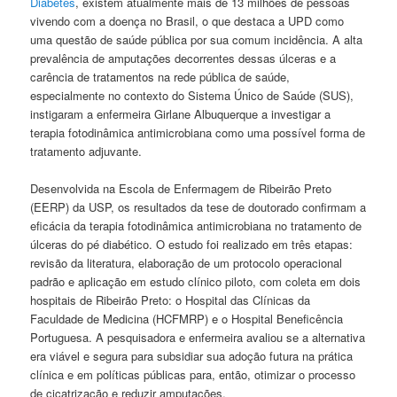
Diabetes
, existem atualmente mais de 13 milhões de pessoas
vivendo com a doença no Brasil, o que destaca a UPD como
uma questão de saúde pública por sua comum incidência. A alta
prevalência de amputações decorrentes dessas úlceras e a
carência de tratamentos na rede pública de saúde,
especialmente no contexto do Sistema Único de Saúde (SUS),
instigaram a enfermeira Girlane Albuquerque a investigar a
terapia fotodinâmica antimicrobiana como uma possível forma de
tratamento adjuvante.
Desenvolvida na Escola de Enfermagem de Ribeirão Preto
(EERP) da USP, os resultados da tese de doutorado confirmam a
eficácia da terapia fotodinâmica antimicrobiana no tratamento de
úlceras do pé diabético. O estudo foi realizado em três etapas:
revisão da literatura, elaboração de um protocolo operacional
padrão e aplicação em estudo clínico piloto, com coleta em dois
hospitais de Ribeirão Preto: o Hospital das Clínicas da
Faculdade de Medicina (HCFMRP) e o Hospital Beneficência
Portuguesa. A pesquisadora e enfermeira avaliou se a alternativa
era viável e segura para subsidiar sua adoção futura na prática
clínica e em políticas públicas para, então, otimizar o processo
de cicatrização e reduzir amputações.