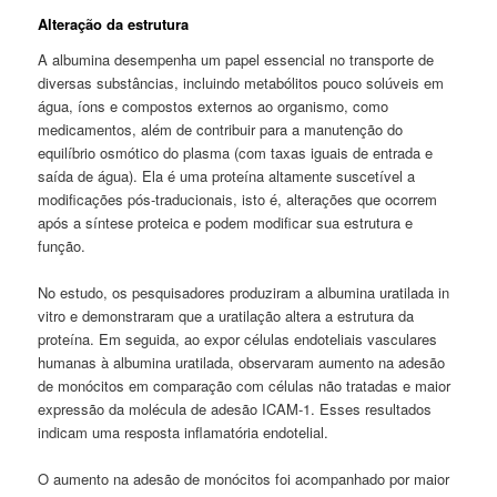
Alteração da estrutura
A albumina desempenha um papel essencial no transporte de
diversas substâncias, incluindo metabólitos pouco solúveis em
água, íons e compostos externos ao organismo, como
medicamentos, além de contribuir para a manutenção do
equilíbrio osmótico do plasma (com taxas iguais de entrada e
saída de água). Ela é uma proteína altamente suscetível a
modificações pós-traducionais, isto é, alterações que ocorrem
após a síntese proteica e podem modificar sua estrutura e
função.
No estudo, os pesquisadores produziram a albumina uratilada in
vitro e demonstraram que a uratilação altera a estrutura da
proteína. Em seguida, ao expor células endoteliais vasculares
humanas à albumina uratilada, observaram aumento na adesão
de monócitos em comparação com células não tratadas e maior
expressão da molécula de adesão ICAM-1. Esses resultados
indicam uma resposta inflamatória endotelial.
O aumento na adesão de monócitos foi acompanhado por maior