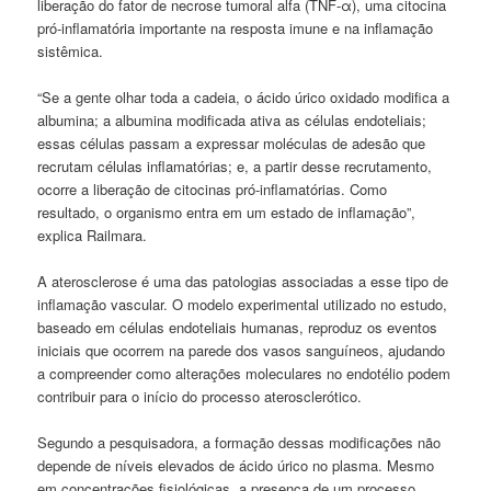
liberação do fator de necrose tumoral alfa (TNF-α), uma citocina
pró-inflamatória importante na resposta imune e na inflamação
sistêmica.
“Se a gente olhar toda a cadeia, o ácido úrico oxidado modifica a
albumina; a albumina modificada ativa as células endoteliais;
essas células passam a expressar moléculas de adesão que
recrutam células inflamatórias; e, a partir desse recrutamento,
ocorre a liberação de citocinas pró-inflamatórias. Como
resultado, o organismo entra em um estado de inflamação”,
explica Railmara.
A aterosclerose é uma das patologias associadas a esse tipo de
inflamação vascular. O modelo experimental utilizado no estudo,
baseado em células endoteliais humanas, reproduz os eventos
iniciais que ocorrem na parede dos vasos sanguíneos, ajudando
a compreender como alterações moleculares no endotélio podem
contribuir para o início do processo aterosclerótico.
Segundo a pesquisadora, a formação dessas modificações não
depende de níveis elevados de ácido úrico no plasma. Mesmo
em concentrações fisiológicas, a presença de um processo