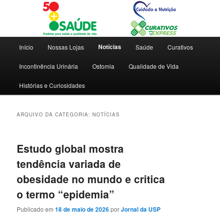
Dicas e novidades para saúde e qualidade de vida
Blog 50+ Saúde | Cuidado e
Menu
Notícias
Início
Nossas Lojas
Saúde
Curativos
principal
Nutrição | Curativos Express
Incontinência Urinária
Ostomia
Qualidade de Vida
Histórias e Curiosidades
ARQUIVO DA CATEGORIA:
NOTÍCIAS
Estudo global mostra
tendência variada de
obesidade no mundo e critica
o termo “epidemia”
Publicado em
18 de maio de 2026
por
Jornal da USP