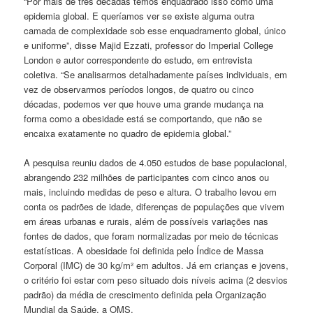
“Por mais de três décadas temos enquadrado isso como uma
epidemia global. E queríamos ver se existe alguma outra
camada de complexidade sob esse enquadramento global, único
e uniforme”, disse Majid Ezzati, professor do Imperial College
London e autor correspondente do estudo, em entrevista
coletiva. “Se analisarmos detalhadamente países individuais, em
vez de observarmos períodos longos, de quatro ou cinco
décadas, podemos ver que houve uma grande mudança na
forma como a obesidade está se comportando, que não se
encaixa exatamente no quadro de epidemia global.”
A pesquisa reuniu dados de 4.050 estudos de base populacional,
abrangendo 232 milhões de participantes com cinco anos ou
mais, incluindo medidas de peso e altura. O trabalho levou em
conta os padrões de idade, diferenças de populações que vivem
em áreas urbanas e rurais, além de possíveis variações nas
fontes de dados, que foram normalizadas por meio de técnicas
estatísticas. A obesidade foi definida pelo Índice de Massa
Corporal (IMC) de 30 kg/m² em adultos. Já em crianças e jovens,
o critério foi estar com peso situado dois níveis acima (2 desvios
padrão) da média de crescimento definida pela Organização
Mundial da Saúde, a OMS.