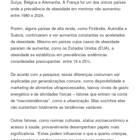
Suíça, Bélgica e Alemanha. A França foi um dos únicos países
onde a prevalência de obesidade em meninos não aumentou
entre 1980 e 2024.
Porém, alguns países de alta renda, como Finlândia, Austrália e
Suécia, continuaram a ver aumentos constantes ou acelerados
da obesidade. Mesmo em países cujos casos de obesidade
pararam de aumentar, como os Estados Unidos (EUA), a
obesidade se estabilizou em prevalências endêmicas
consideradas preocupantes: entre 19 e 25%.
De acordo com a pesquisa, essas diferenças costumam ser
explicadas por generalizações comuns, como disponibilidade e
marketing de alimentos ultraprocessados, baixos níveis de gasto
energético e de atividades físicas – fatores que entram na conta
de “macrotendências”, como a urbanização. Mas sozinhos eles
não sustentam totalmente as tendências variáveis.
Outros fatores, como normas culturais, status socioeconômico e
acesso à saúde, provavelmente desempenham papéis mais
significativos. “Estes podem influenciar o que e quanto crianças,
adolescentes e adultos comem em casa e em ambientes