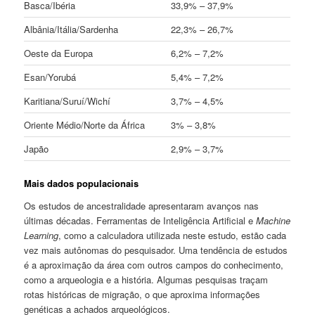
Basca/Ibéria
33,9% – 37,9%
Albânia/Itália/Sardenha
22,3% – 26,7%
Oeste da Europa
6,2% – 7,2%
Esan/Yorubá
5,4% – 7,2%
Karitiana/Suruí/Wichí
3,7% – 4,5%
Oriente Médio/Norte da África
3% – 3,8%
Japão
2,9% – 3,7%
Mais dados populacionais
Os estudos de ancestralidade apresentaram avanços nas
últimas décadas. Ferramentas de Inteligência Artificial e
Machine
Learning
, como a calculadora utilizada neste estudo, estão cada
vez mais autônomas do pesquisador. Uma tendência de estudos
é a aproximação da área com outros campos do conhecimento,
como a arqueologia e a história. Algumas pesquisas traçam
rotas históricas de migração, o que aproxima informações
genéticas a achados arqueológicos.