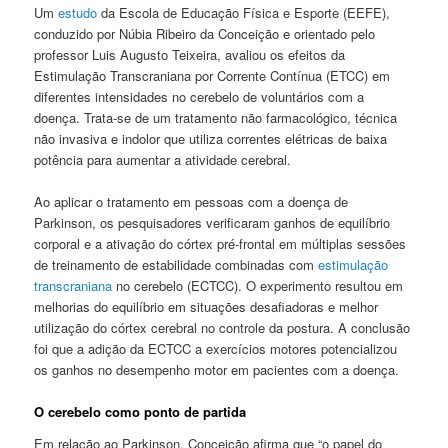
Um
estudo
da Escola de Educação Física e Esporte (EEFE),
conduzido por Núbia Ribeiro da Conceição e orientado pelo
professor Luis Augusto Teixeira, avaliou os efeitos da
Estimulação Transcraniana por Corrente Contínua (ETCC) em
diferentes intensidades no cerebelo de voluntários com a
doença. Trata-se de um tratamento não farmacológico, técnica
não invasiva e indolor que utiliza correntes elétricas de baixa
potência para aumentar a atividade cerebral.
Ao aplicar o tratamento em pessoas com a doença de
Parkinson, os pesquisadores verificaram ganhos de equilíbrio
corporal e a ativação do córtex pré-frontal em múltiplas sessões
de treinamento de estabilidade combinadas com
estimulação
transcraniana
no cerebelo (ECTCC). O experimento resultou em
melhorias do equilíbrio em situações desafiadoras e melhor
utilização do córtex cerebral no controle da postura. A conclusão
foi que a adição da ECTCC a exercícios motores potencializou
os ganhos no desempenho motor em pacientes com a doença.
O cerebelo como ponto de partida
Em relação ao Parkinson, Conceição afirma que “o papel do