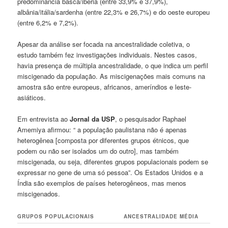
predominância basca/ibéria (entre 33,9% e 37,9%),
albânia/itália/sardenha (entre 22,3% e 26,7%) e do oeste europeu
(entre 6,2% e 7,2%).
Apesar da análise ser focada na ancestralidade coletiva, o
estudo também fez investigações individuais. Nestes casos,
havia presença de múltipla ancestralidade, o que indica um perfil
miscigenado da população. As miscigenações mais comuns na
amostra são entre europeus, africanos, ameríndios e leste-
asiáticos.
Em entrevista ao
Jornal da USP
, o pesquisador Raphael
Amemiya afirmou: “ a população paulistana não é apenas
heterogênea [composta por diferentes grupos étnicos, que
podem ou não ser isolados um do outro], mas também
miscigenada, ou seja, diferentes grupos populacionais podem se
expressar no gene de uma só pessoa”. Os Estados Unidos e a
Índia são exemplos de países heterogêneos, mas menos
miscigenados.
GRUPOS POPULACIONAIS
ANCESTRALIDADE MÉDIA