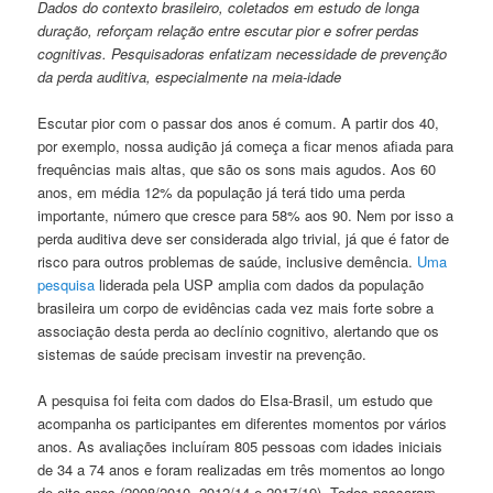
Dados do contexto brasileiro, coletados em estudo de longa
duração, reforçam relação entre escutar pior e sofrer perdas
cognitivas. Pesquisadoras enfatizam necessidade de prevenção
da perda auditiva, especialmente na meia-idade
Escutar pior com o passar dos anos é comum. A partir dos 40,
por exemplo, nossa audição já começa a ficar menos afiada para
frequências mais altas, que são os sons mais agudos. Aos 60
anos, em média 12% da população já terá tido uma perda
importante, número que cresce para 58% aos 90. Nem por isso a
perda auditiva deve ser considerada algo trivial, já que é fator de
risco para outros problemas de saúde, inclusive demência.
Uma
pesquisa
liderada pela USP amplia com dados da população
brasileira um corpo de evidências cada vez mais forte sobre a
associação desta perda ao declínio cognitivo, alertando que os
sistemas de saúde precisam investir na prevenção.
A pesquisa foi feita com dados do Elsa-Brasil, um estudo que
acompanha os participantes em diferentes momentos por vários
anos. As avaliações incluíram 805 pessoas com idades iniciais
de 34 a 74 anos e foram realizadas em três momentos ao longo
de oito anos (2008/2010, 2012/14 e 2017/19). Todos passaram