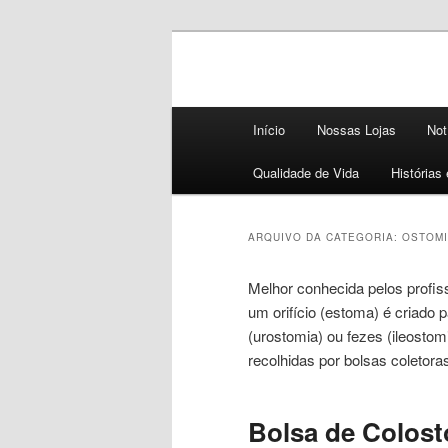
Dicas e novidades para saúde e
Blog 50+ Saúd
Menu
Curativos Ex
Início
Nossas Lojas
Not
principal
Qualidade de Vida
Histórias
ARQUIVO DA CATEGORIA:
OSTOM
Melhor conhecida pelos profis
um orifício (estoma) é criado 
(urostomia) ou fezes (ileosto
recolhidas por bolsas coletora
Bolsa de Colost