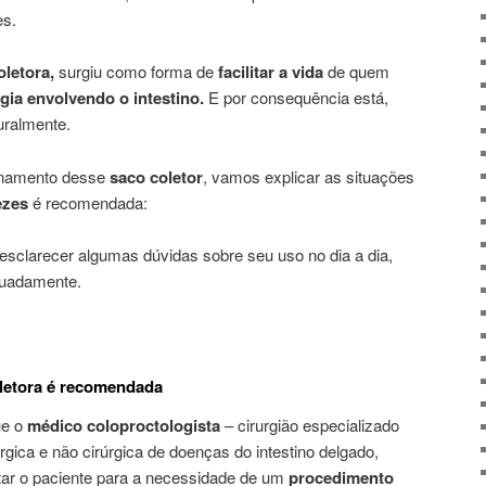
es.
oletora,
surgiu como forma de
facilitar a vida
de quem
gia envolvendo o intestino.
E por consequência está,
uralmente.
ionamento desse
saco coletor
, vamos explicar as situações
ezes
é recomendada:
 esclarecer algumas dúvidas sobre seu uso no dia a dia,
quadamente.
oletora é recomendada
ue o
médico coloproctologista
– cirurgião especializado
gica e não cirúrgica de doenças do intestino delgado,
ntar o paciente para a necessidade de um
procedimento