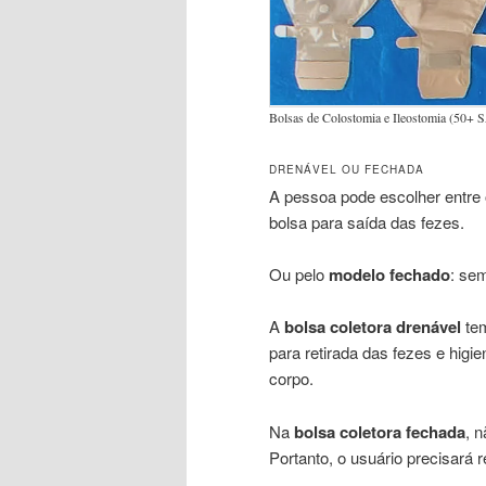
Bolsas de Colostomia e Ileostomia (50
DRENÁVEL OU FECHADA
A pessoa pode escolher entre
bolsa para saída das fezes.
Ou pelo
modelo fechado
: sem
A
bolsa coletora drenável
tem
para retirada das fezes e higi
corpo.
Na
bolsa coletora fechada
, n
Portanto, o usuário precisará r