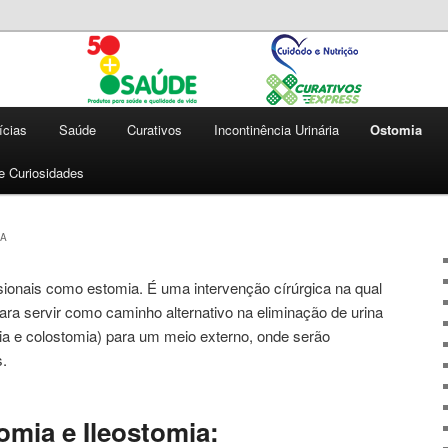
 qualidade de vida
e | Cuidado e Nutrição |
press
ícias
Saúde
Curativos
Incontinência Urinária
Ostomia
 e Curiosidades
IA
sionais como estomia. É uma intervenção círúrgica na qual
para servir como caminho alternativo na eliminação de urina
mia e colostomia) para um meio externo, onde serão
s.
omia e Ileostomia: