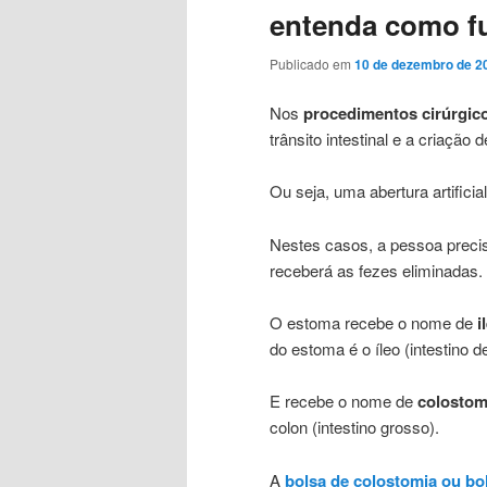
entenda como f
Publicado em
10 de dezembro de 2
Nos
procedimentos cirúrgico
trânsito intestinal e a criação
Ou seja, uma abertura artifici
Nestes casos, a pessoa precis
receberá as fezes eliminadas.
O estoma recebe o nome de
i
do estoma é o íleo (intestino d
E recebe o nome de
colostom
colon (intestino grosso).
A
bolsa de colostomia
ou bo