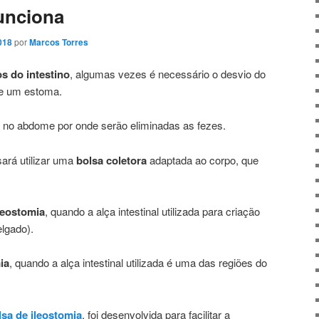
unciona
018
por
Marcos Torres
s do intestino
, algumas vezes é necessário o desvio do
 de um estoma.
al no abdome por onde serão eliminadas as fezes.
ará utilizar uma
bolsa coletora
adaptada ao corpo, que
leostomia
, quando a alça intestinal utilizada para criação
elgado).
ia
, quando a alça intestinal utilizada é uma das regiões do
lsa de ileostomia
, foi desenvolvida para facilitar a