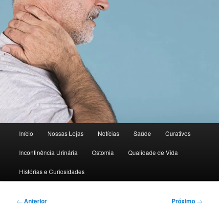
Dicas e novidades para saúde e qualidade de vida
Blog 50+ Saúde | Cuidado e
Nutrição | Curativos Express
Menu
Início
Nossas Lojas
Notícias
Saúde
Curativos
principal
Incontinência Urinária
Ostomia
Qualidade de Vida
Histórias e Curiosidades
Navegação
←
Anterior
Próximo
→
de