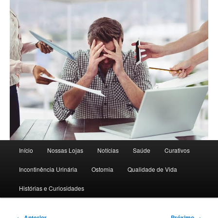
Dicas e novidades para saúde e qualidade de vida
Blog 50+ Saúde | Cuidado e
Nutrição | Curativos Express
Menu
Início
Nossas Lojas
Notícias
Saúde
Curativos
principal
Incontinência Urinária
Ostomia
Qualidade de Vida
Histórias e Curiosidades
Navegação
←
Anterior
Próximo
→