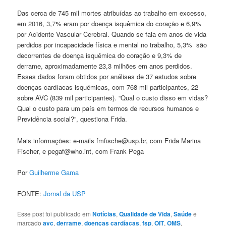
Das cerca de 745 mil mortes atribuídas ao trabalho em excesso,
em 2016, 3,7% eram por doença isquêmica do coração e 6,9%
por Acidente Vascular Cerebral. Quando se fala em anos de vida
perdidos por incapacidade física e mental no trabalho, 5,3% são
decorrentes de doença isquêmica do coração e 9,3% de
derrame, aproximadamente 23,3 milhões em anos perdidos.
Esses dados foram obtidos por análises de 37 estudos sobre
doenças cardíacas isquêmicas, com 768 mil participantes, 22
sobre AVC (839 mil participantes). “Qual o custo disso em vidas?
Qual o custo para um país em termos de recursos humanos e
Previdência social?”, questiona Frida.
Mais informações: e-mails fmfische@usp.br, com Frida Marina
Fischer, e pegaf@who.int, com Frank Pega
Por
Guilherme Gama
FONTE:
Jornal da USP
Esse post foi publicado em
Notícias
,
Qualidade de Vida
,
Saúde
e
marcado
avc
,
derrame
,
doenças cardíacas
,
fsp
,
OIT
,
OMS
,