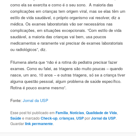
como ela se exercita e como é o seu sono. A maioria das
complicações em crianças tem origem viral, mas se elas têm um
estilo de vida saudável, o próprio organismo vai resolver, diz a
médica. Os exames laboratoriais vão ser necessários nas
complicações, em situações excepcionais. “Com estilo de vida
saudável, a maioria das crianças vai bem, usa poucos
medicamentos e raramente vai precisar de exames laboratoriais
ou radiológicos”, diz.
Filumena alerta que “não é a rotina do pediatra precisar fazer
exames. Como eu falei, as triagens são muito poucas – quando
nasce, um ano, 10 anos – e outras triagens, só se a criança tiver
alguma questão pessoal, algum problema de saúde específico.
Rotina é pouco exame mesmo”.
Fonte:
Jornal da USP
Esse post foi publicado em
Família
,
Notícias
,
Qualidade de Vida
,
Saúde
e marcado
Check-up
,
crianças
,
USP
por
Jornal da USP
.
Guardar
link permanente
.