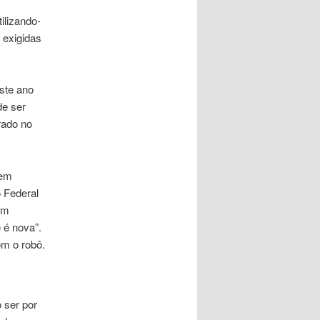
ilizando-
 exigidas
ste ano
de ser
rado no
 em
 Federal
em
 é nova”.
om o robô.
 ser por