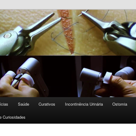
 qualidade de vida
e | Cuidado e Nutrição |
press
ícias
Saúde
Curativos
Incontinência Urinária
Ostomia
 e Curiosidades