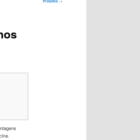
Próximo
→
enos
antagens
cina.