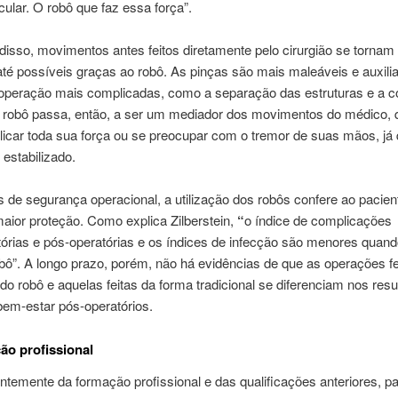
ular. O robô que faz essa força”.
disso, movimentos antes feitos diretamente pelo cirurgião se tornam
até possíveis graças ao robô. As pinças são mais maleáveis e auxil
 operação mais complicadas, como a separação das estruturas e a c
O robô passa, então, a ser um mediador dos movimentos do médico, 
licar toda sua força ou se preocupar com o tremor de suas mãos, já
 estabilizado.
de segurança operacional, a utilização dos robôs confere ao pacien
maior proteção. Como explica Zilberstein,
“
o índice de complicações
tórias e pós-operatórias e os índices de infecção são menores quand
robô”. A longo prazo, porém, não há evidências de que as operações fe
o robô e aquelas feitas da forma tradicional se diferenciam nos resu
bem-estar pós-operatórios.
ão profissional
temente da formação profissional e das qualificações anteriores, par