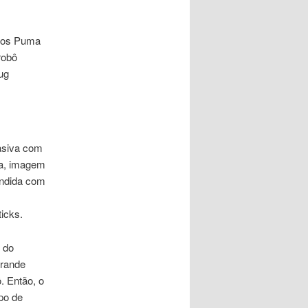
icos Puma
robô
ug
asiva com
ra, imagem
undida com
icks.
 do
grande
. Então, o
po de