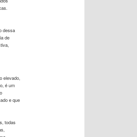
ados
cas.
ão dessa
ia de
tiva,
to elevado,
to, é um
o
cado e que
s, todas
as,
ima