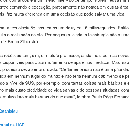
 entre comando e execução, praticamente não notada em outras área
ais, faz muita diferença em uma decisão que pode salvar uma vida.
m a tecnologia 5g, nós temos um delay de 16 milissegundos. Então
culta a realização do ato. Por enquanto, ainda, a telecirurgia não é um
 diz Bruno Zilberstein.
as robóticas têm, sim, um futuro promissor, ainda mais com as nova
as disponíveis para o aprimoramento de aparelhos médicos. Mas isso
o processo deva ser priorizado: “Certamente isso não é uma priorida
lica em nenhum lugar do mundo e não teria nenhum cabimento se p
isso a nível de SUS, por exemplo, com tantas coisas mais básicas e 
to mais custo efetividade de vida salvas e de pessoas ajudadas co
as muitíssimo mais baratas do que essa”, lembra Paulo Pêgo Fernan
Estanislau
ornal da USP