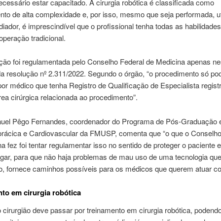
ecessário estar capacitado. A cirurgia robótica é classificada como
to de alta complexidade e, por isso, mesmo que seja performada, ut
ador, é imprescindível que o profissional tenha todas as habilidades
peração tradicional.
ação foi regulamentada pelo Conselho Federal de Medicina apenas ne
da resolução nº 2.311/2022. Segundo o órgão, “o procedimento só po
por médico que tenha Registro de Qualificação de Especialista regist
a cirúrgica relacionada ao procedimento”.
uel Pêgo Fernandes, coordenador do Programa de Pós-Graduação
Torácica e Cardiovascular da FMUSP, comenta que “o que o Conselho
a fez foi tentar regulamentar isso no sentido de proteger o paciente 
ugar, para que não haja problemas de mau uso de uma tecnologia que
o, fornece caminhos possíveis para os médicos que querem atuar c
to em cirurgia robótica
irurgião deve passar por treinamento em cirurgia robótica, podendo