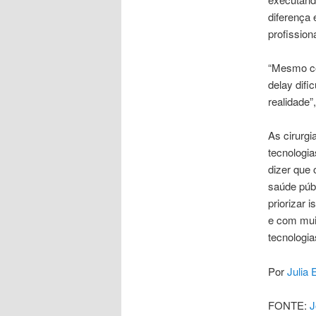
diferença
profission
“Mesmo co
delay difi
realidade”,
As cirurgi
tecnologi
dizer que 
saúde púb
priorizar 
e com mui
tecnologi
Por
Julia 
FONTE:
J