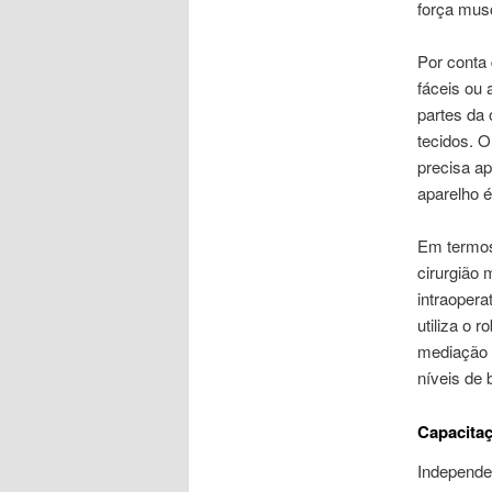
força musc
Por conta 
fáceis ou 
partes da
tecidos. 
precisa ap
aparelho é
Em termos 
cirurgião 
intraopera
utiliza o 
mediação d
níveis de 
Capacitaç
Independen