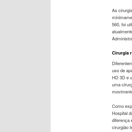
As cirurg
minimamen
560, foi u
atualmente
Administra
Cirurgia 
Diferente
uso de apa
HD 3D e u
uma cirurg
movimento
Como expli
Hospital d
diferença 
cirurgião 