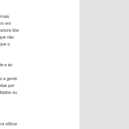
 mais
iam em
ostura dos
que não
 que o
te e ao
o a gente
itas por
ltados ou
a utilizar