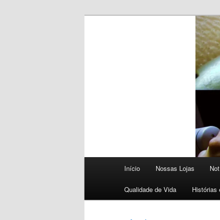
Dicas e novidades para saúde e
Blog 50+ Saúd
Curativos Ex
Menu
Início
Nossas Lojas
Not
principal
Qualidade de Vida
Histórias