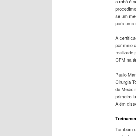
o robô é n
procedimen
se um medi
para uma o
A certific
por meio 
realizado 
CFM na áre
Paulo Man
Cirurgia 
de Medicin
primeiro l
Além diss
Treinamen
Também o c