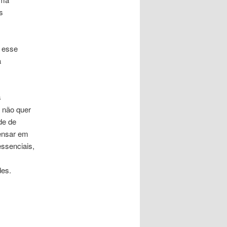
s
 esse
a
s
 não quer
de de
ensar em
essenciais,
m
des.