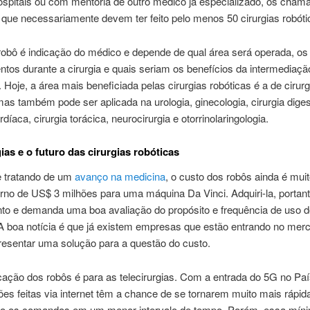
ospitais ou com mentoria de outro médico já especializado, os cham
 que necessariamente devem ter feito pelo menos 50 cirurgias robóti
robô é indicação do médico e depende de qual área será operada, os
tos durante a cirurgia e quais seriam os benefícios da intermediaç
. Hoje, a área mais beneficiada pelas cirurgias robóticas é a de cirurg
mas também pode ser aplicada na urologia, ginecologia, cirurgia diges
rdíaca, cirurgia torácica, neurocirurgia e otorrinolaringologia.
ias e o futuro das cirurgias robóticas
 tratando de um
avanço na medicina
, o custo dos robôs ainda é mui
rno de US$ 3 milhões para uma máquina Da Vinci. Adquiri-la, portan
nto e demanda uma boa avaliação do propósito e frequência de uso d
 A boa notícia é que já existem empresas que estão entrando no mer
esentar uma solução para a questão do custo.
cação dos robôs é para as telecirurgias. Com a entrada do 5G no Paí
es feitas via internet têm a chance de se tornarem muito mais rápid
o os comandos em um menor intervalo de tempo. Porém, essa mín