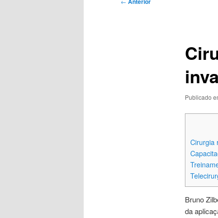
Navegação
←
Anterior
de
posts
Cir
inv
Publicado 
Cirurgia 
Capacita
Treiname
Telecirur
Bruno Zil
da aplicaç