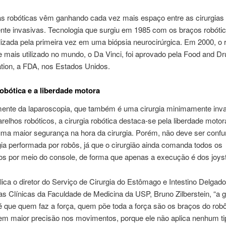
ias robóticas vêm ganhando cada vez mais espaço entre as cirurgias
te invasivas. Tecnologia que surgiu em 1985 com os braços robót
tilizada pela primeira vez em uma biópsia neurocirúrgica. Em 2000, o 
 mais utilizado no mundo, o Da Vinci, foi aprovado pela Food and Dr
tion, a FDA, nos Estados Unidos.
robótica e a liberdade motora
mente da laparoscopia, que também é uma cirurgia minimamente inv
relhos robóticos, a cirurgia robótica destaca-se pela liberdade moto
ma maior segurança na hora da cirurgia. Porém, não deve ser conf
ia performada por robôs, já que o cirurgião ainda comanda todos os
s por meio do console, de forma que apenas a execução é dos joyst
ca o diretor do Serviço de Cirurgia do Estômago e Intestino Delgado
as Clínicas da Faculdade de Medicina da USP, Bruno Zilberstein, “a 
é que quem faz a força, quem põe toda a força são os braços do robô
tem maior precisão nos movimentos, porque ele não aplica nenhum ti