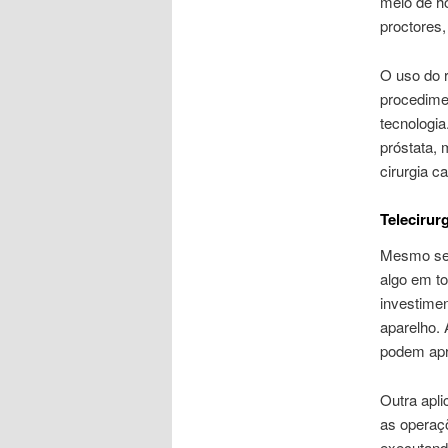
meio de h
proctores,
O uso do 
procedimen
tecnologia
próstata, 
cirurgia ca
Telecirurg
Mesmo se
algo em to
investime
aparelho.
podem apr
Outra apli
as operaçõ
executand