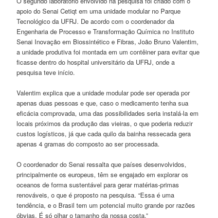
O segundo laboratório envolvido na pesquisa foi criado com o
apoio do Senai Cetiqt em uma unidade modular no Parque
Tecnológico da UFRJ. De acordo com o coordenador da
Engenharia de Processo e Transformação Química no Instituto
Senai Inovação em Biossintético e Fibras, João Bruno Valentim,
a unidade produtiva foi montada em um contêiner para evitar que
ficasse dentro do hospital universitário da UFRJ, onde a
pesquisa teve início.
Valentim explica que a unidade modular pode ser operada por
apenas duas pessoas e que, caso o medicamento tenha sua
eficácia comprovada, uma das possibilidades seria instalá-la em
locais próximos da produção das vieiras, o que poderia reduzir
custos logísticos, já que cada quilo da bainha ressecada gera
apenas 4 gramas do composto ao ser processada.
O coordenador do Senai ressalta que países desenvolvidos,
principalmente os europeus, têm se engajado em explorar os
oceanos de forma sustentável para gerar matérias-primas
renováveis, o que é proposto na pesquisa. “Essa é uma
tendência, e o Brasil tem um potencial muito grande por razões
óbvias. É só olhar o tamanho da nossa costa.”