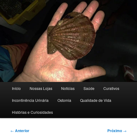
Dicas e novidades para saúde e qualidade de vida
Blog 50+ Saúde | Cuidado e
Nutrição | Curativos Express
Menu
Início
Nossas Lojas
Notícias
Saúde
Curativos
principal
Incontinência Urinária
Ostomia
Qualidade de Vida
Histórias e Curiosidades
Navegação
←
Anterior
Próximo
→
de