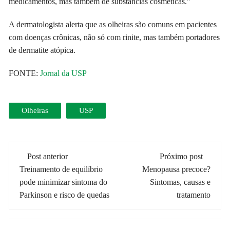
medicamentos, mas também de substâncias cosméticas.”
A dermatologista alerta que as olheiras são comuns em pacientes
com doenças crônicas, não só com rinite, mas também portadores
de dermatite atópica.
FONTE:
Jornal da USP
Olheiras
USP
Navegação
Post anterior
Próximo post
de
Treinamento de equilíbrio
Menopausa precoce?
pode minimizar sintoma do
Sintomas, causas e
post
Parkinson e risco de quedas
tratamento