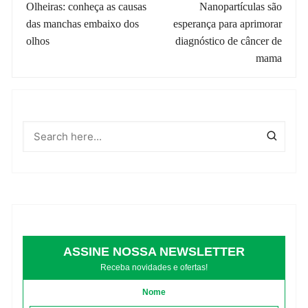
de
Olheiras: conheça as causas
Nanopartículas são
das manchas embaixo dos
esperança para aprimorar
post
olhos
diagnóstico de câncer de
mama
ASSINE NOSSA NEWSLETTER
Receba novidades e ofertas!
Nome