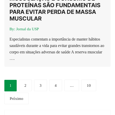
PROTEÍNAS SÃO FUNDAMENTAIS
PARA EVITAR PERDA DE MASSA
MUSCULAR
By:
Jornal da USP
Especialistas comentam a importância de manter hábitos
saudáveis durante a vida para evitar grandes transtornos ao
corpo em situações adversas de saúde A reserva muscular
….
Paginação
1
2
3
4
…
10
de
Próximo
posts