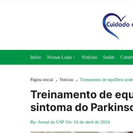
Ir
para
o
conteúdo
Início
Nossas Lojas
Notícias
Saúde
Curati
Loja 50+ Saúde
Página inicial
Notícias
Treinamento de equilíbrio pode
Loja Cuidado e Nutrição
Treinamento de equ
Loja Curativos Express
sintoma do Parkins
By:
Jornal da USP
On:
16 de abril de 2024