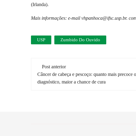
(Irlanda).
Mais informações: e-mail vhpanhoca@ifsc.usp.br. c
USP
Zumbido Do Ouvido
Navegação
Post anterior
de
Câncer de cabeça e pescoço: quanto mais precoce 
diagnóstico, maior a chance de cura
post