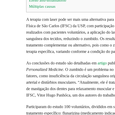
Efeito anti-inflamatório
Múltiplas causas
A terapia com laser pode ser mais uma alternativa para
Física de São Carlos (IFSC) da USP, com participação 
realizados com pacientes voluntários, a aplicação do l
sanguínea dos tecidos, reduzindo o zumbido. Os result
tratamento complementar ou alternativo, pois como o 
terapia específica, variando conforme a condição do pa
As conclusões do estudo são detalhadas em
artigo
publ
Personalized Medicine
. O zumbido é um problema no la
fatores, como insuficiência da circulação sanguínea or
arterial e distúrbios musculares. “Atualmente, ele é t
de mastigação dos dentes para relaxamento muscular e
IFSC, Vitor Hugo Panhóca, um dos autores do trabalh
Participaram do estudo 100 voluntários, divididos em 
tratamento específico: flunarizina (medicamento indica