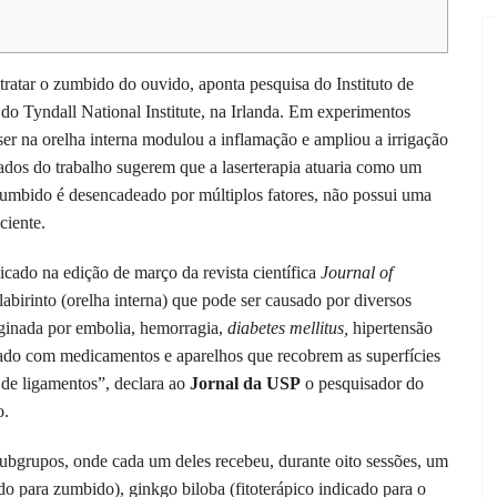
 tratar o zumbido do ouvido, aponta pesquisa do Instituto de
do Tyndall National Institute, na Irlanda. Em experimentos
aser na orelha interna modulou a inflamação e ampliou a irrigação
ados do trabalho sugerem que a laserterapia atuaria como um
zumbido é desencadeado por múltiplos fatores, não possui uma
ciente.
icado na edição de março da revista científica
Journal of
birinto (orelha interna) que pode ser causado por diversos
iginada por embolia, hemorragia,
diabetes mellitus,
hipertensão
ratado com medicamentos e aparelhos que recobrem as superfícies
 de ligamentos”, declara ao
Jornal da USP
o pesquisador do
o.
subgrupos, onde cada um deles recebeu, durante oito sessões, um
do para zumbido), ginkgo biloba (fitoterápico indicado para o