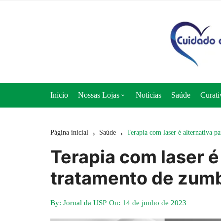
Ir
para
o
conteúdo
Início
Nossas Lojas
Notícias
Saúde
Curati
Loja 50+ Saúde
Página inicial
Saúde
Terapia com laser é alternativa 
Loja Cuidado e Nutrição
Terapia com laser é
Loja Curativos Express
tratamento de zumb
By:
Jornal da USP
On:
14 de junho de 2023