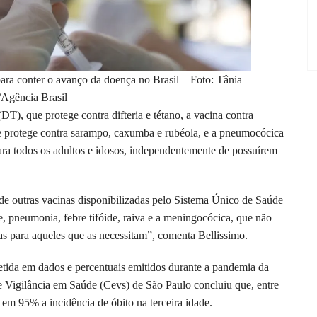
para conter o avanço da doença no Brasil – Foto: Tânia
Agência Brasil
T), que protege contra difteria e tétano, a vacina contra
ue protege contra sarampo, caxumba e rubéola, e a pneumocócica
ara todos os adultos e idosos, independentemente de possuírem
de outras vacinas disponibilizadas pelo Sistema Único de Saúde
e, pneumonia, febre tifóide, raiva e a meningocócica, que não
s para aqueles que as necessitam”, comenta Bellissimo.
letida em dados e percentuais emitidos durante a pandemia da
e Vigilância em Saúde (Cevs) de São Paulo concluiu que, entre
 em 95% a incidência de óbito na terceira idade.