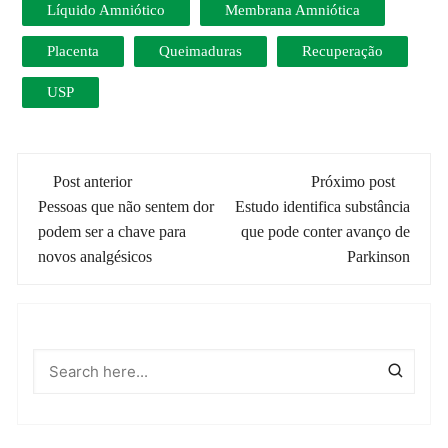
Líquido Amniótico
Membrana Amniótica
Placenta
Queimaduras
Recuperação
USP
Navegação
Post anterior
Próximo post
de
Pessoas que não sentem dor
Estudo identifica substância
podem ser a chave para
que pode conter avanço de
post
novos analgésicos
Parkinson