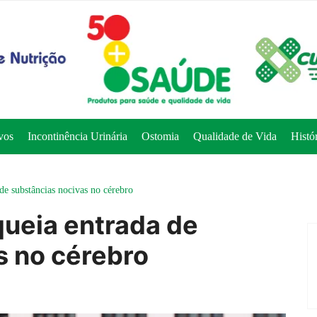
vos
Incontinência Urinária
Ostomia
Qualidade de Vida
Histó
 de substâncias nocivas no cérebro
oqueia entrada de
s no cérebro