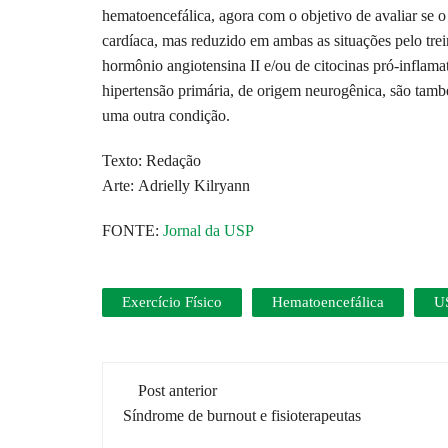
hematoencefálica, agora com o objetivo de avaliar se o
cardíaca, mas reduzido em ambas as situações pelo tre
hormônio angiotensina II e/ou de citocinas pró-inflamat
hipertensão primária, de origem neurogênica, são també
uma outra condição.
Texto: Redação
Arte: Adrielly Kilryann
FONTE:
Jornal da USP
Exercício Físico
Hematoencefálica
U
Navegação
Post anterior
de
Síndrome de burnout e fisioterapeutas