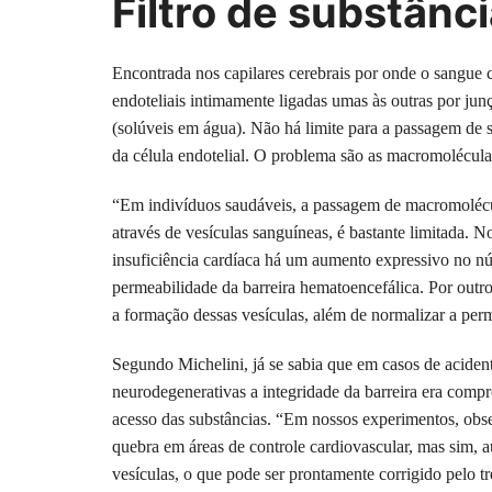
Filtro de substânc
Encontrada nos capilares cerebrais por onde o sangue c
endoteliais intimamente ligadas umas às outras por jun
(solúveis em água). Não há limite para a passagem de s
da célula endotelial. O problema são as macromolécula
“Em indivíduos saudáveis, a passagem de macromolécul
através de vesículas sanguíneas, é bastante limitada. 
insuficiência cardíaca há um aumento expressivo no nú
permeabilidade da barreira hematoencefálica. Por outr
a formação dessas vesículas, além de normalizar a perm
Segundo Michelini, já se sabia que em casos de aciden
neurodegenerativas a integridade da barreira era compr
acesso das substâncias. “Em nossos experimentos, obse
quebra em áreas de controle cardiovascular, mas sim, a
vesículas, o que pode ser prontamente corrigido pelo t