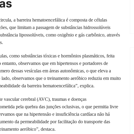
ias
ircula, a barreira hematoencefálica é composta de células
ções, que limitam a passagem de substâncias hidrossolúveis
ubstância lipossolúveis, como oxigênio e gás carbônico, através
s.
as, como substâncias tóxicas e hormônios plasmáticos, feita
No entanto, observamos que em hipertensos e portadores de
mero dessas vesículas em áreas autonômicas, o que eleva a
o lado, observamos que o treinamento aeróbico reduziu em muito
eabilidade da barreira hematoencefálica”, explica.
te vascular cerebral (AVC), traumas e doenças
ometida pela quebra das junções oclusivas, o que permitia livre
rvamos que na hipertensão e insuficiência cardíaca não há
umento da permeabilidade por facilitação do transporte das
reinamento aeróbico”, destaca.