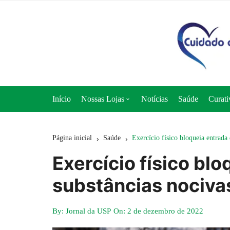
Ir
para
o
conteúdo
Início
Nossas Lojas
Notícias
Saúde
Curati
Loja 50+ Saúde
Página inicial
Saúde
Exercício físico bloqueia entrada
Loja Cuidado e Nutrição
Exercício físico bl
Loja Curativos Express
substâncias nociva
By:
Jornal da USP
On:
2 de dezembro de 2022