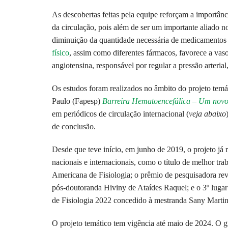
As descobertas feitas pela equipe reforçam a importânc
da circulação, pois além de ser um importante aliado no
diminuição da quantidade necessária de medicamentos 
físico
, assim como diferentes fármacos, favorece a vaso
angiotensina, responsável por regular a pressão arteria
Os estudos foram realizados no âmbito do projeto te
Paulo (Fapesp)
Barreira Hematoencefálica – Um novo
em periódicos de circulação internacional (
v
eja abaixo
de conclusão.
Desde que teve início, em junho de 2019, o projeto já 
nacionais e internacionais, como o título de melhor t
Americana de Fisiologia; o prêmio de pesquisadora rev
pós-doutoranda Hiviny de Ataídes Raquel; e o 3º luga
de Fisiologia 2022 concedido à mestranda Sany Martin
O projeto temático tem vigência até maio de 2024. O 