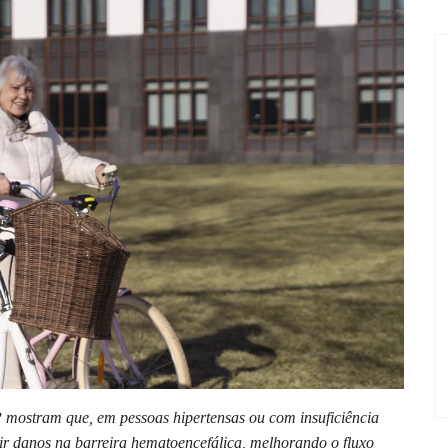
 mostram que, em pessoas hipertensas ou com insuficiência
enir danos na barreira hematoencefálica, melhorando o fluxo