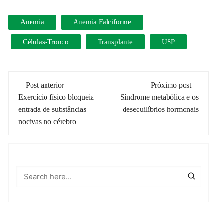
Anemia
Anemia Falciforme
Células-Tronco
Transplante
USP
Navegação
Post anterior
Próximo post
de
Exercício físico bloqueia
Síndrome metabólica e os
entrada de substâncias
desequilíbrios hormonais
post
nocivas no cérebro