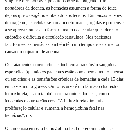
sangue e é responsável pelo transporte de oxigênio. Em
portadores da doença, as hemácias assumem a forma de foice
depois que o oxigênio é liberado aos tecidos. Em baixas tensões
de oxigênio, as células se tornam deformadas, rígidas e propensas
a se agregar, ou seja, a formar uma massa celular que adere ao
endotélio e dificulta a circulação sanguínea. Nos pacientes
falciformes, as hemácias também têm um tempo de vida menor,
causando o quadro de anemia.
Os tratamentos convencionais incluem a transfusão sanguínea
esporádica (quando os pacientes estão com anemia muito intensa
ou em crise) e as transfusões crônicas de hemácias a cada 15 dias
em casos muito graves. Outro recurso é um fármaco chamado
hidroxiureia, usado também contra outras doenças, como
leucemias e outros cânceres. “A hidroxiureia diminui a
proliferação celular e aumenta a hemoglobina fetal nas
hemácias”, diz.
Quando nascemos, a hemoglobina fetal é predominante nas