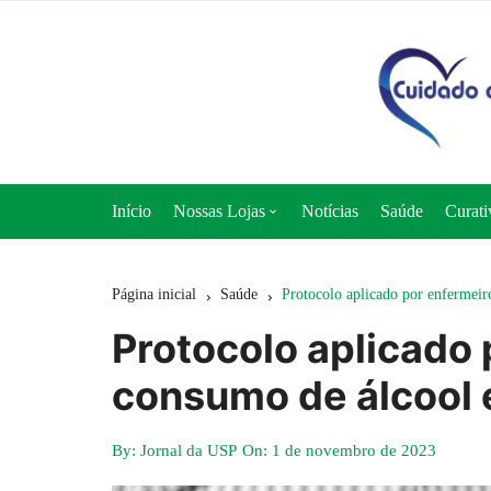
Ir
para
o
conteúdo
Início
Nossas Lojas
Notícias
Saúde
Curati
Loja 50+ Saúde
Página inicial
Saúde
Protocolo aplicado por enfermeir
Loja Cuidado e Nutrição
Protocolo aplicado
Loja Curativos Express
consumo de álcool 
By:
Jornal da USP
On:
1 de novembro de 2023