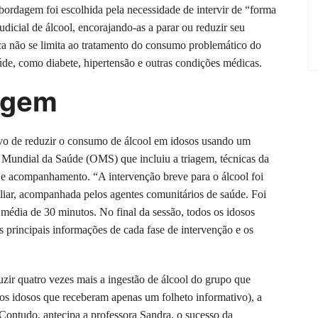
bordagem foi escolhida pela necessidade de intervir de “forma
dicial de álcool, encorajando-as a parar ou reduzir seu
ca não se limita ao tratamento do consumo problemático do
úde, como diabete, hipertensão e outras condições médicas.
agem
tivo de reduzir o consumo de álcool em idosos usando um
Mundial da Saúde (OMS) que incluiu a triagem, técnicas da
o e acompanhamento. “A intervenção breve para o álcool foi
iliar, acompanhada pelos agentes comunitários de saúde. Foi
édia de 30 minutos. No final da sessão, todos os idosos
 principais informações de cada fase de intervenção e os
uzir quatro vezes mais a ingestão de álcool do grupo que
os idosos que receberam apenas um folheto informativo), a
 Contudo, antecipa a professora Sandra, o sucesso da