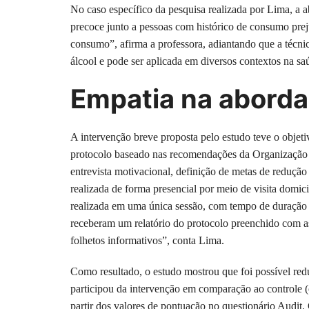
No caso específico da pesquisa realizada por Lima, a a
precoce junto a pessoas com histórico de consumo preju
consumo”, afirma a professora, adiantando que a técni
álcool e pode ser aplicada em diversos contextos na sa
Empatia na abord
A intervenção breve proposta pelo estudo teve o obje
protocolo baseado nas recomendações da Organização 
entrevista motivacional, definição de metas de reduçã
realizada de forma presencial por meio de visita domic
realizada em uma única sessão, com tempo de duração m
receberam um relatório do protocolo preenchido com as
folhetos informativos”, conta Lima.
Como resultado, o estudo mostrou que foi possível red
participou da intervenção em comparação ao controle (
partir dos valores de pontuação no questionário Audit.