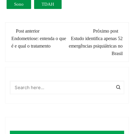
Sono
TDAH
Navegação
Post anterior
Próximo post
de
Endometriose: entenda o que
Estudo identifica apenas 52
é e qual o tratamento
emergências psiquiátricas no
post
Brasil