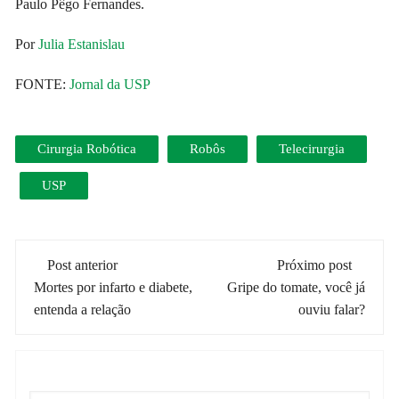
Paulo Pêgo Fernandes.
Por
Julia Estanislau
FONTE:
Jornal da USP
Cirurgia Robótica
Robôs
Telecirurgia
USP
Navegação
Post anterior
Próximo post
de
Mortes por infarto e diabete,
Gripe do tomate, você já
entenda a relação
ouviu falar?
post