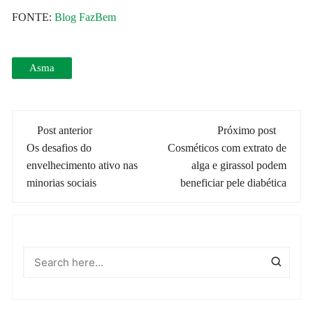
FONTE:
Blog FazBem
Asma
Navegação
Post anterior
Próximo post
de
Os desafios do
Cosméticos com extrato de
envelhecimento ativo nas
alga e girassol podem
post
minorias sociais
beneficiar pele diabética