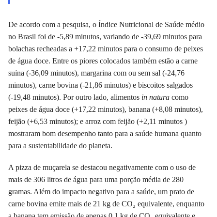
De acordo com a pesquisa, o Índice Nutricional de Saúde médio
no Brasil foi de -5,89 minutos, variando de -39,69 minutos para
bolachas recheadas a +17,22 minutos para o consumo de peixes
de água doce. Entre os piores colocados também estão a carne
suína (-36,09 minutos), margarina com ou sem sal (-24,76
minutos), carne bovina (-21,86 minutos) e biscoitos salgados
(-19,48 minutos). Por outro lado, alimentos
in natura
como
peixes de água doce (+17,22 minutos), banana (+8,08 minutos),
feijão (+6,53 minutos); e arroz com feijão (+2,11 minutos )
mostraram bom desempenho tanto para a saúde humana quanto
para a sustentabilidade do planeta.
A pizza de muçarela se destacou negativamente com o uso de
mais de 306 litros de água para uma porção média de 280
gramas. Além do impacto negativo para a saúde, um prato de
carne bovina emite mais de 21 kg de CO₂ equivalente, enquanto
a banana tem emissão de apenas 0,1 kg de CO₂ equivalente e