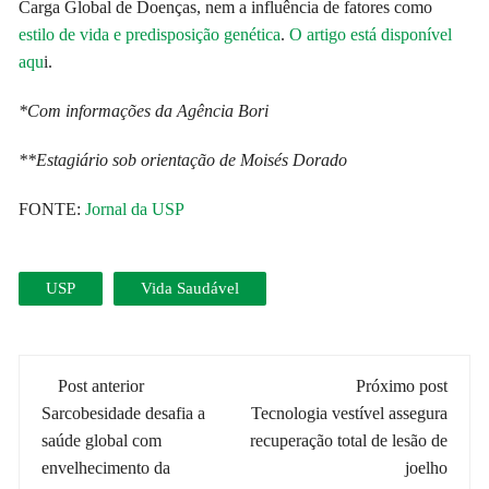
Carga Global de Doenças, nem a influência de fatores como
estilo de vida e predisposição genética
.
O artigo está disponível
aqu
i.
*Com informações da Agência Bori
**Estagiário sob orientação de Moisés Dorado
FONTE:
Jornal da USP
USP
Vida Saudável
Navegação
Post anterior
Próximo post
de
Sarcobesidade desafia a
Tecnologia vestível assegura
saúde global com
recuperação total de lesão de
post
envelhecimento da
joelho