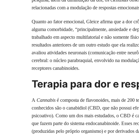
relacionadas com a modulação de respostas emocionais
Quanto ao fator emocional, Gleice afirma que a dor cr
alguma comorbidade, “principalmente, ansiedade e depr
trabalhado em aspecto multifatorial e não somente fís
resultados anteriores de um outro estudo que ela real
avaliou atividades neuronais (comunicação entre neurôn
cerebral: o núcleo parabraquial, envolvido na modulaç
receptores canabinoides.
Terapia para dor e re
A
Cannabis
é composta de flavonoides, mais de 200 te
conhecidos são o canabidiol (CBD, que não possui efeit
psicoativo). Como um dos mais estudados, o CBD é cap
que fazem parte do sistema endocanabinoide. Esses re
(produzidas pelo próprio organismo) e por derivados 