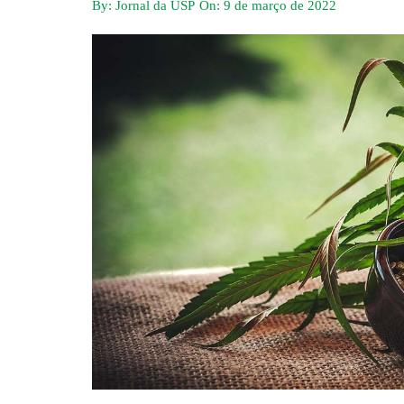
By:
Jornal da USP
On:
9 de março de 2022