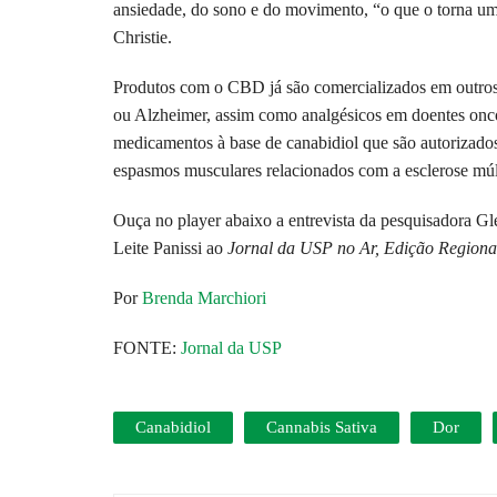
ansiedade, do sono e do movimento, “o que o torna um
Christie.
Produtos com o CBD já são comercializados em outros p
ou Alzheimer, assim como analgésicos em doentes oncol
medicamentos à base de canabidiol que são autorizados
espasmos musculares relacionados com a esclerose múlt
Ouça no player abaixo a entrevista da pesquisadora G
Leite Panissi ao
Jornal da USP no Ar, Edição Regiona
Por
Brenda Marchiori
FONTE:
Jornal da USP
Canabidiol
Cannabis Sativa
Dor