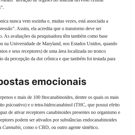
”.
ônica nunca vem sozinha e, muitas vezes, está associada a
essão”. Assim, ela acredita que o transtorno deve ser
ico. As avaliações da pesquisadora têm também como base
izou na Universidade de Maryland, nos Estados Unidos, quando
ios e seus receptores) de uma área localizada no tronco
ão da percepção da dor crônica e que também foi testada para
spostas emocionais
rpenos e mais de 100 fitocanabinoides, dentre os quais os mais
o psicoativo) e o tetra-hidrocanabinol (THC, que possui efeito
az de ativar receptores canabinoides presentes no organismo e
ceptores podem ser ativados por substâncias endocanabinoides
da
Cannabis,
como o CBD, ou outro agente sintético.