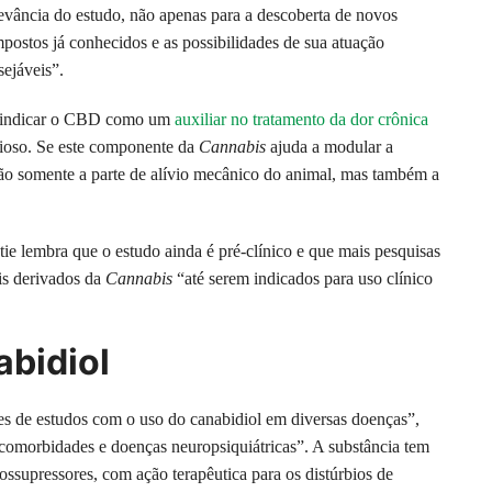
elevância do estudo, não apenas para a descoberta de novos
ostos já conhecidos e as possibilidades de sua atuação
sejáveis”.
m indicar o CBD como um
auxiliar no tratamento da dor crônica
ioso. Se este componente da
Cannabis
ajuda a modular a
não somente a parte de alívio mecânico do animal, mas também a
ie lembra que o estudo ainda é pré-clínico e que mais pesquisas
is derivados da
Cannabis
“até serem indicados para uso clínico
bidiol
es de estudos com o uso do canabidiol em diversas doenças”,
comorbidades e doenças neuropsiquiátricas”. A substância tem
ssupressores, com ação terapêutica para os distúrbios de