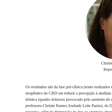
Christi
Repr
Os resultados são da fase pré-clínica (testes realizado
terapêutico do CBD em reduzir a percepção à alodinia 
térmica (quadro doloroso provocado pelo aumento do 
professora Christie Ramos Andrade Leite Panissi, do
pesquisa, além da diminuição da dor, os cientistas obs