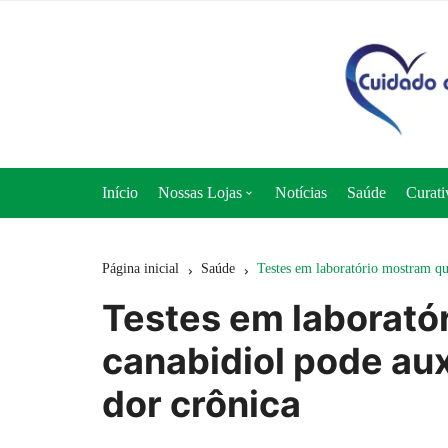
Ir
para
o
conteúdo
Início
Nossas Lojas
Notícias
Saúde
Curati
Loja 50+ Saúde
Página inicial
Saúde
Testes em laboratório mostram qu
Loja Cuidado e Nutrição
Testes em laborató
Loja Curativos Express
canabidiol pode aux
dor crônica