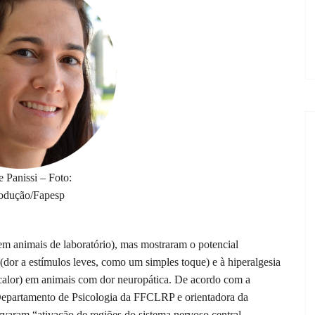
e Panissi – Foto:
odução/Fapesp
s em animais de laboratório), mas mostraram o potencial
(dor a estímulos leves, como um simples toque) e à hiperalgesia
calor) em animais com dor neuropática. De acordo com a
 Departamento de Psicologia da FFCLRP e orientadora da
ervaram “ativação de regiões do sistema nervoso central