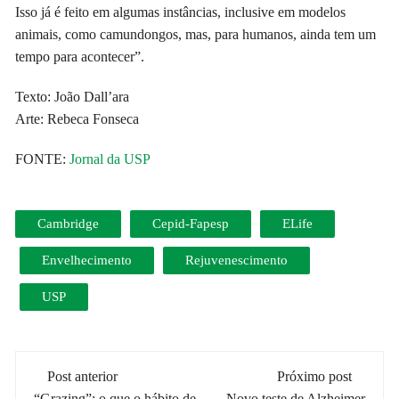
Isso já é feito em algumas instâncias, inclusive em modelos
animais, como camundongos, mas, para humanos, ainda tem um
tempo para acontecer”.
Texto: João Dall’ara
Arte: Rebeca Fonseca
FONTE:
Jornal da USP
Cambridge
Cepid-Fapesp
ELife
Envelhecimento
Rejuvenescimento
USP
Navegação
Post anterior
Próximo post
“Grazing”: o que o hábito de
Novo teste de Alzheimer