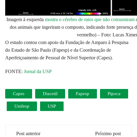
Imagem à esquerda
mostra o cérebro de ratos que não consumiram
o
dos animais que ingeriram o composto, indicando forte presença d
vermelho) – Foto: Lucas Xime
O estudo contou com apoio da Fundação de Amparo à Pesquisa
do Estado de São Paulo (Fapesp) e da Coordenação de
Aperfeiçoamento de Pessoal de Nível Superior (Capes).
FONTE:
Jornal da USP
Capes
Diacetil
Fapesp
Pipoca
Unifesp
USP
Navegação
Post anterior
Próximo post