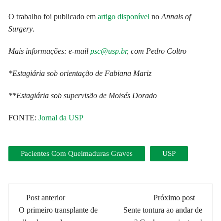
O trabalho foi publicado em
artigo disponível
no
Annals of
Surgery
.
Mais informações:
e-mail
psc@usp.br
, com Pedro Coltro
*Estagiária sob orientação de Fabiana Mariz
**Estagiária sob supervisão de Moisés Dorado
FONTE:
Jornal da USP
Pacientes Com Queimaduras Graves
USP
Navegação
Post anterior
Próximo post
de
O primeiro transplante de
Sente tontura ao andar de