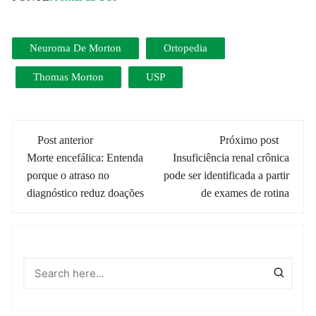
Neuroma De Morton
Ortopedia
Thomas Morton
USP
Navegação
Post anterior
Próximo post
de
Morte encefálica: Entenda
Insuficiência renal crônica
porque o atraso no
pode ser identificada a partir
post
diagnóstico reduz doações
de exames de rotina