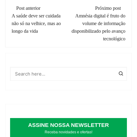
Navegação
Post anterior
Próximo post
de
A saúde deve ser cuidada
Amnésia digital é fruto do
não só na velhice, mas ao
volume de informação
post
longo da vida
disponibilizado pelo avanço
tecnológico
ASSINE NOSSA NEWSLETTER
Receba novidades e ofertas!