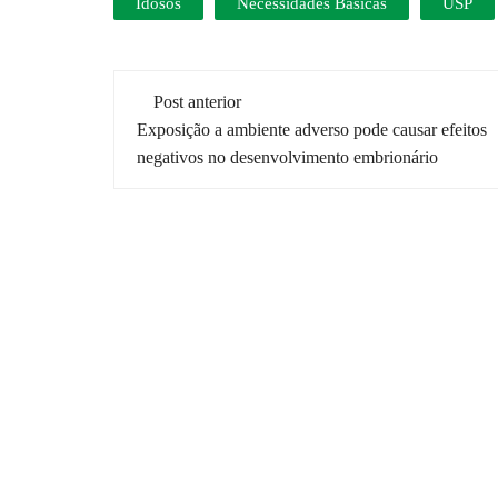
Idosos
Necessidades Básicas
USP
Navegação
Post anterior
de
Exposição a ambiente adverso pode causar efeitos
negativos no desenvolvimento embrionário
post