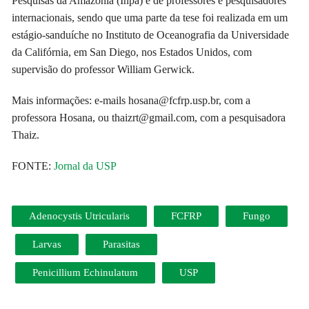
Pesquisas da Amazônia (Inpa) e de professores e pesquisadores
internacionais, sendo que uma parte da tese foi realizada em um
estágio-sanduíche no Instituto de Oceanografia da Universidade
da Califórnia, em San Diego, nos Estados Unidos, com
supervisão do professor William Gerwick.
Mais informações: e-mails hosana@fcfrp.usp.br, com a
professora Hosana, ou thaizrt@gmail.com, com a pesquisadora
Thaiz.
FONTE:
Jornal da USP
Adenocystis Utricularis
FCFRP
Fungo
Larvas
Parasitas
Penicillium Echinulatum
USP