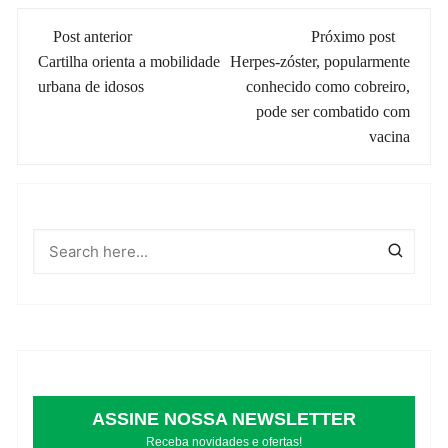
Navegação
Post anterior
Próximo post
de
Cartilha orienta a mobilidade
Herpes-zóster, popularmente
urbana de idosos
conhecido como cobreiro,
post
pode ser combatido com
vacina
ASSINE NOSSA NEWSLETTER
Receba novidades e ofertas!