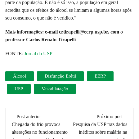
parte da população. E não é só isso, a população em geral
acredita que os efeitos do álcool se limitam a algumas horas após
seu consumo, o que não é verídico.”
Mais informações: e-mail crtirapelli@eerp.usp.br, com o
professor Carlos Renato Tirapelli
FONTE:
Jornal da USP
Álcool
Disfunção Erétil
EERP
USP
Vasodilatação
Navegação
Post anterior
Próximo post
de
Chegada do frio provoca
Pesquisa da USP traz dados
alterações no funcionamento
inéditos sobre malária na