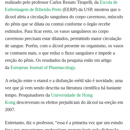
realizado pelo professor Carlos Renato Tirapelli, da
Escola de
Enfermagem de Ribeirão Preto
(EERP) da USP, mostrou que o
álcool afeta a circulação sanguínea do corpo cavernoso, músculo
do pênis que se dilata ou contrai conforme o órgão recebe
estímulos. Para ficar ereto, os vasos sanguíneos no corpo
cavernoso precisam estar dilatados, permitindo maior circulação
de sangue. Porém, com o álcool presente no organismo, os vasos
se contraem mais, o que reduz o fluxo sanguíneo e impede a
ereção do pênis. Os resultados da pesquisa estão em artigo
da
European Journal of Pharmacology
.
A relação entre o etanol e a disfunção erétil não é novidade, uma
vez que já vem sendo descrita na literatura científica há bastante
tempo. Pesquisadores da
Universidade de Hong
Kong
descreveram os efeitos prejudiciais do álcool na ereção em
2007.
Entretanto, diz o professor, “essa é a primeira vez que um estudo
foca nos mecanismos moleculares responsáveis pela disfunção