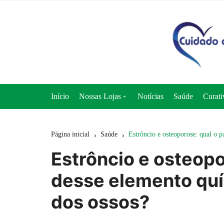
Ir
para
o
conteúdo
Início
Nossas Lojas
Notícias
Saúde
Curati
Loja 50+ Saúde
Página inicial
Saúde
Estrôncio e osteoporose: qual o 
Loja Cuidado e Nutrição
Estrôncio e osteopo
Loja Curativos Express
desse elemento quí
dos ossos?