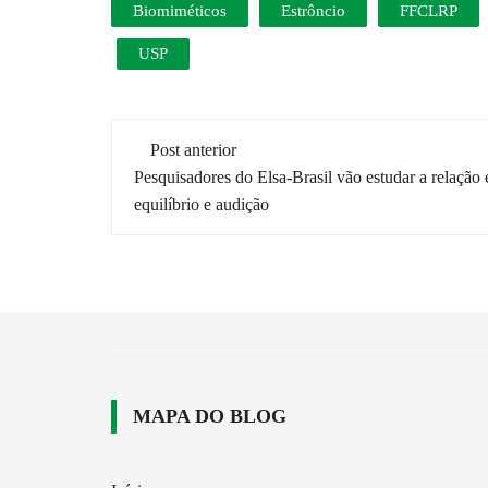
Biomiméticos
Estrôncio
FFCLRP
USP
Navegação
Post anterior
de
Pesquisadores do Elsa-Brasil vão estudar a relação 
equilíbrio e audição
post
MAPA DO BLOG