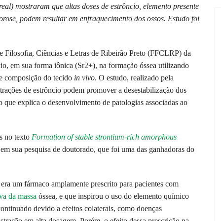
eal) mostraram que altas doses de estrôncio, elemento presente
rose, podem resultar em enfraquecimento dos ossos. Estudo foi
 Filosofia, Ciências e Letras de Ribeirão Preto (FFCLRP) da
io, em sua forma iônica (Sr2+), na formação óssea utilizando
 e composição do tecido
in vivo
. O estudo, realizado pela
trações de estrôncio podem promover a desestabilização dos
o que explica o desenvolvimento de patologias associadas ao
s no texto
Formation of stable strontium-rich amorphous
em sua pesquisa de doutorado, que foi uma das ganhadoras do
o era um fármaco amplamente prescrito para pacientes com
iva da massa
óssea, e que inspirou o uso do elemento químico
ontinuado devido a efeitos colaterais, como doenças
stração em alta dosagem. Porém, o efeito dessa prescrição na