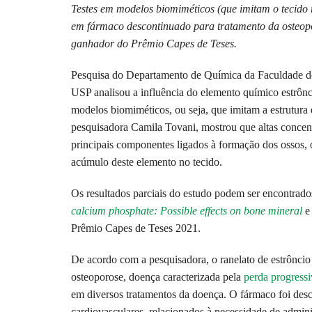
Testes em modelos biomiméticos (que imitam o tecido r
em fármaco descontinuado para tratamento da osteopo
ganhador do Prêmio Capes de Teses.
Pesquisa do Departamento de Química da Faculdade de
USP analisou a influência do elemento químico estrônc
modelos biomiméticos, ou seja, que imitam a estrutura
pesquisadora Camila Tovani, mostrou que altas concen
principais componentes ligados à formação dos ossos, 
acúmulo deste elemento no tecido.
Os resultados parciais do estudo podem ser encontrado
calcium phosphate: Possible effects on bone mineral
e 
Prêmio Capes de Teses 2021.
De acordo com a pesquisadora, o ranelato de estrônci
osteoporose, doença caracterizada pela
perda progress
em diversos tratamentos da doença. O fármaco foi desc
cardiovasculares, relacionados à necessidade de admini