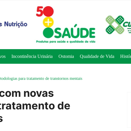
vos
Incontinência Urinária
Ostomia
Qualidade de Vida
Histó
dologias para tratamento de transtornos mentais
 com novas
tratamento de
s