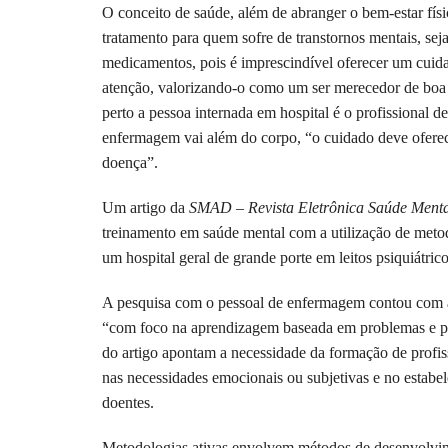
O conceito de saúde, além de abranger o bem-estar físi
tratamento para quem sofre de transtornos mentais, sej
medicamentos, pois é imprescindível oferecer um cuid
atenção, valorizando-o como um ser merecedor de boa
perto a pessoa internada em hospital é o profissional
enfermagem vai além do corpo, “o cuidado deve oferecer
doença”.
Um artigo da
SMAD – Revista Eletrônica Saúde Menta
treinamento em saúde mental com a utilização de metod
um hospital geral de grande porte em leitos psiquiátrico
A pesquisa com o pessoal de enfermagem contou com a r
“com foco na aprendizagem baseada em problemas e pro
do artigo apontam a necessidade da formação de profi
nas necessidades emocionais ou subjetivas e no estabe
doentes.
Metodologias ativas envolvem métodos de desenvolvime