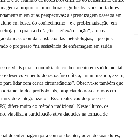
ermagem a proporcionar melhoras significativas aos portadores
 fundamentam em duas perspectivas: a aprendizagem baseada em
o aluno em busca do conhecimento”, e a problematização, em
meiro(a) na prática da “ação – reflexão – ação”, ambas
ção da reação ou da satisfação das metodologias, a pesquisa
vado o progresso “na assistência de enfermagem em saúde
essos vitais para a conquista de conhecimento em saúde mental,
ão e desenvolvimento do raciocínio crítico, “minimizando, assim,
do para lidar com certas circunstâncias”. Observa-se também que
mportamento dos profissionais, propiciando novos rumos em
anizado e integralizado”. Essa realização do processo
) difere muito do método tradicional. Neste último, os
rio, viabiliza a participação ativa daqueles na tomada de
ional de enfermagem para com os doentes, ouvindo suas dores,