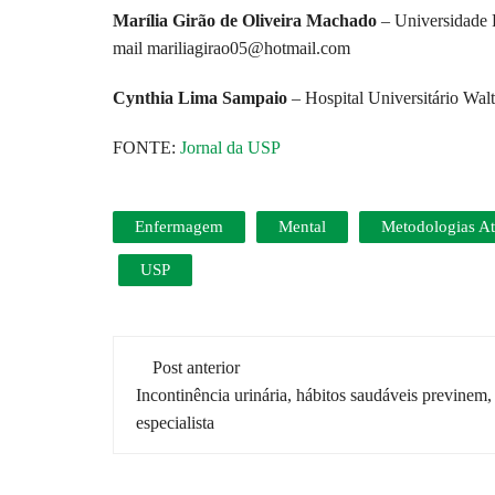
Marília Girão de Oliveira Machado
– Universidade F
mail mariliagirao05@hotmail.com
Cynthia Lima Sampaio
– Hospital Universitário Walt
FONTE:
Jornal da USP
Enfermagem
Mental
Metodologias At
USP
Navegação
Post anterior
de
Incontinência urinária, hábitos saudáveis previnem,
especialista
post