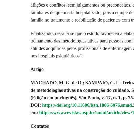
aflições e conflitos, sem julgamentos ou preconceitos, 
familiares de quem está hospitalizado, pois a equipe de
família no tratamento e reabilitação de pacientes com t
Finalizando, ressalta-se que o estudo favoreceu a el
treinamento das metodologias ativas para pessoas com d
atitudes adquiridas pelos profissionais de enfermagem 
nos hospitais psiquiátricos”.
Artigo
MACHADO, M. G. de O.; SAMPAIO, C. L. Treiname
de metodologias ativas na construção do cuidado.
(Edição em português), São Paulo, v. 17, n. 1, p. 7
DOI:
https://doi.org/10.11606/issn.1806-6976.smad
em:
https://www.revistas.usp.br/smad/article/view/
Contatos