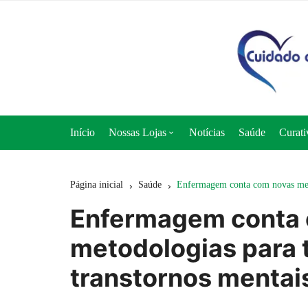
Ir
para
o
conteúdo
Início
Nossas Lojas
Notícias
Saúde
Curati
Loja 50+ Saúde
Página inicial
Saúde
Enfermagem conta com novas meto
Loja Cuidado e Nutrição
Enfermagem conta
Loja Curativos Express
metodologias para 
transtornos mentai