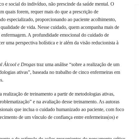
co e social do indivíduo, não prescinde da saúde mental. O
am quais forem, requer mais do que a prescrição de
ado especializado, proporcionando ao paciente acolhimento,
 qualidade de vida. Nesse cuidado, quem acompanha mais de
 de enfermagem. A profundidade emocional do cuidado de
 uma perspectiva holística e ir além da visão reducionista à
l Álcool e Drogas
traz uma análise “sobre a realização de um
ologias ativas”, baseada no trabalho de cinco enfermeiras em
s.
ealização de treinamento a partir de metodologias ativas,
blematização” e na avaliação desse treinamento. As autoras
ssionais que inclua o cuidado humanizado ao paciente, com foco
lecimento de um vínculo de confiança entre enfermeiras(os) e
nto e de estímulo de ações provenientes do pensamento crítico