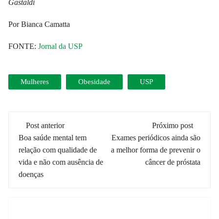
Gastaldi
Por Bianca Camatta
FONTE:
Jornal da USP
Mulheres
Obesidade
USP
Navegação
Post anterior
Próximo post
de
Boa saúde mental tem
Exames periódicos ainda são
relação com qualidade de
a melhor forma de prevenir o
post
vida e não com ausência de
câncer de próstata
doenças