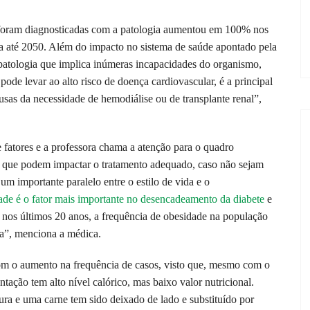
 foram diagnosticadas com a patologia aumentou em 100% nos
lta até 2050. Além do impacto no sistema de saúde apontado pela
 patologia que implica inúmeras incapacidades do organismo,
de levar ao alto risco de doença cardiovascular, é a principal
usas da necessidade de hemodiálise ou de transplante renal”,
 fatores e a professora chama a atenção para o quadro
, que podem impactar o tratamento adequado, caso não sejam
 um importante paralelo entre o estilo de vida e o
ade é o fator mais importante no desencadeamento da diabete
e
 nos últimos 20 anos, a frequência de obesidade na população
ha”, menciona a médica.
 com o aumento na frequência de casos, visto que, mesmo com o
tação tem alto nível calórico, mas baixo valor nutricional.
dura e uma carne tem sido deixado de lado e substituído por