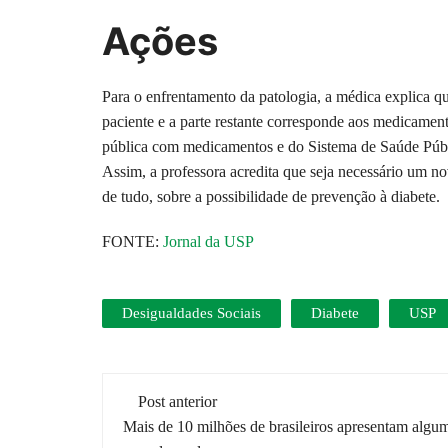
Ações
Para o enfrentamento da patologia, a médica explica q
paciente e a parte restante corresponde aos medicament
pública com medicamentos e do Sistema de Saúde Públi
Assim, a professora acredita que seja necessário um n
de tudo, sobre a possibilidade de prevenção à diabete.
FONTE:
Jornal da USP
Desigualdades Sociais
Diabete
USP
Navegação
Post anterior
de
Mais de 10 milhões de brasileiros apresentam algu