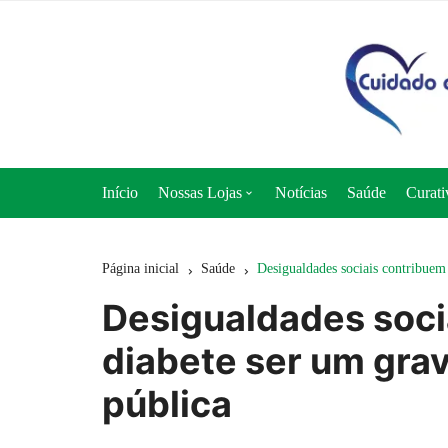
Ir
para
o
conteúdo
Início
Nossas Lojas
Notícias
Saúde
Curati
Loja 50+ Saúde
Página inicial
Saúde
Desigualdades sociais contribuem
Loja Cuidado e Nutrição
Desigualdades soci
Loja Curativos Express
diabete ser um gra
pública