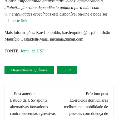
A carta
Empoderando adultos mais velhos: aprimorando a
alfabetização sobre dependência química para lidar com
vulnerabilidades específicas
está disponível on-line e pode ser
lida
neste link
.
Mais informações: Kae Leopoldo, kae.leopoldo@usp.br, e João
Maurício Castaldelli-Maia, jmcmaia2gmail.com
FONTE:
Jornal da USP
Dependência Química
USP
Navegação
Post anterior
Próximo post
de
Estudo da USP aponta
Exercícios domiciliares
alternativas inovadoras
melhoram a mobilidade de
post
contra leucemias agressivas
pessoas com doença de