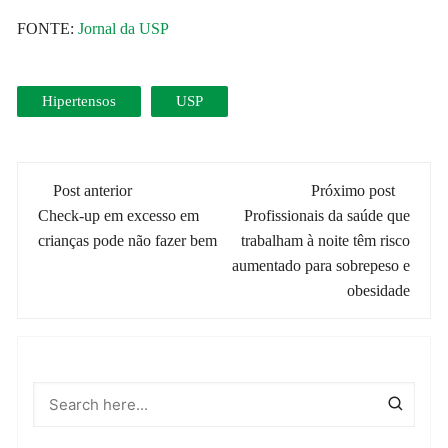
FONTE:
Jornal da USP
Hipertensos
USP
Navegação
Post anterior
Próximo post
de
Check-up em excesso em
Profissionais da saúde que
crianças pode não fazer bem
trabalham à noite têm risco
post
aumentado para sobrepeso e
obesidade