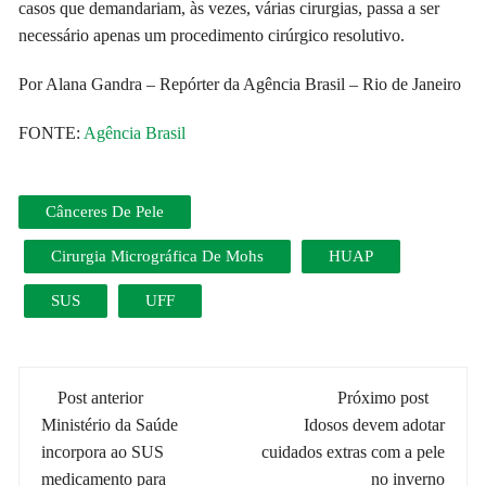
casos que demandariam, às vezes, várias cirurgias, passa a ser
necessário apenas um procedimento cirúrgico resolutivo.
Por Alana Gandra – Repórter da Agência Brasil – Rio de Janeiro
FONTE:
Agência Brasil
Cânceres De Pele
Cirurgia Micrográfica De Mohs
HUAP
SUS
UFF
Navegação
Post anterior
Próximo post
de
Ministério da Saúde
Idosos devem adotar
incorpora ao SUS
cuidados extras com a pele
medicamento para
no inverno