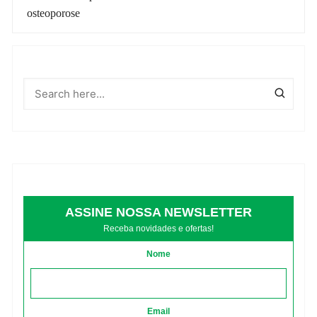
post
osteoporose
ASSINE NOSSA NEWSLETTER
Receba novidades e ofertas!
Nome
Email