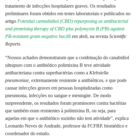
tratamento de infecções hospitalares graves. Os resultados
preliminares foram obtidos em testes laboratoriais e publicados no
artigo
Potential cannabidiol (CBD) repurposing as antibacterial
and promising therapy of CBD plus polymyxin B (PB) against
PB-resistant gram-negative bacilli
em abril, na revista
Scientific
Reports
.
“Nossos achados demonstraram que a combinação do canabidiol
ultrapuro com o antibiótico polimixina B teve atividade
antibacteriana contra superbactérias como a
Klebsiella
pneumoniae,
extremamente resistente a antibióticos, e que pode
causar infecções graves em pessoas hospitalizadas como
pneumonia, infecções no sangue e meningite. De modo
surpreendente, os resultados foram promissores contra bactérias
que também eram resistentes à polimixina B, ou seja, para
aquelas em que o antibiótico sozinho não tem atividade”, explica
Leonardo Neves de Andrade, professor da FCFRP, biomédico e
coordenador do estudo.