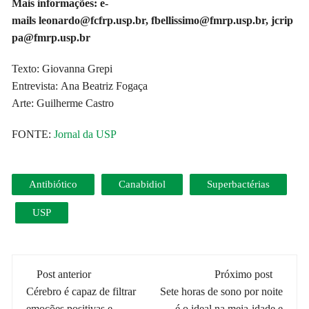
Mais informações: e-
mails
leonardo@fcfrp.usp.br
,
fbellissimo@fmrp.usp.br
,
jcrip
pa@fmrp.usp.br
Texto: Giovanna Grepi
Entrevista: Ana Beatriz Fogaça
Arte: Guilherme Castro
FONTE:
Jornal da USP
Antibiótico
Canabidiol
Superbactérias
USP
Navegação
Post anterior
Próximo post
de
Cérebro é capaz de filtrar
Sete horas de sono por noite
emoções positivas e
é o ideal na meia-idade e