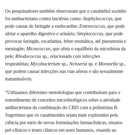
Os pesquisadores também observaram que o canabidiol sozinho
foi antibacteriano contra bactérias como:
Staphylococcus
, que
pode causar de faringite a endocardite;
Enterococcus
, que pode
afetar o aparelho digestivo e urinário;
Streptococcus
, que pode
provocar faringite, escarlatina, febre reumática, até pneumonia e
meningite;
Micrococcus
, que afeta o equilíbrio da microbiota da
pele;
Rhodococcus
sp., relacionada com infecções
respiratórias;
Mycobacterium
sp.,
Neisseria
sp
.
e
Moraxella
sp
.
,
que podem causar infecções nas vias aéreas e são sexualmente
transmissíveis.
“Utilizamos diferentes metodologias que contribuíram para o
entendimento de conceitos microbiológicos sobre a atividade
antibacteriana da combinação do CBD com a polimixina B.
Sugerimos que os canabinoides sejam mais explorados pela
ciência por meio de novas formulações farmacêuticas, ensaios
pré-clínicos e testes clínicos em seres humanos, visando ao