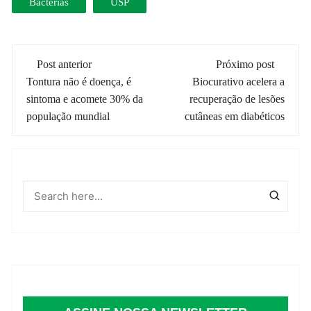
Bactérias
USP
Navegação
Post anterior
Próximo post
de
Tontura não é doença, é
Biocurativo acelera a
sintoma e acomete 30% da
recuperação de lesões
post
população mundial
cutâneas em diabéticos