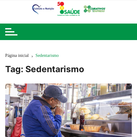
Ir
para
o
conteúdo
Página inicial
Sedentarismo
Tag:
Sedentarismo