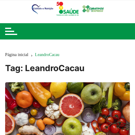
Ir
para
o
conteúdo
Página inicial
LeandroCacau
Tag:
LeandroCacau