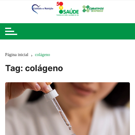
Ir
para
o
conteúdo
Página inicial
colágeno
Tag:
colágeno