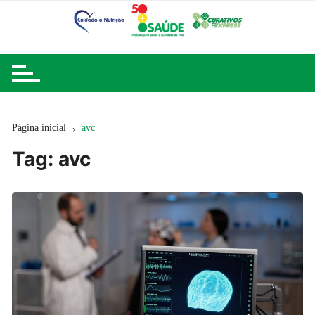
Ir
para
o
conteúdo
Página inicial
avc
Tag:
avc